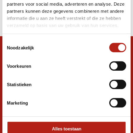
partners voor social media, adverteren en analyse. Deze
Producten
partners kunnen deze gegevens combineren met andere
informatie die u aan ze heeft verstrekt of die ze hebben
Filter
verzameld op basis van uw gebruik van hun services.
Sorteren op
Toestemmingsselectie
Noodzakelijk
Snel antwoord op je vraag?
Stel je vraag in de chat, en we helpen je
graag verder. 24/7
Voorkeuren
Volg ons
Statistieken
Marketing
Ontvang de nieuwste aanbiedingen en
promoties
Inschrijven voor
korting
Alles toestaan