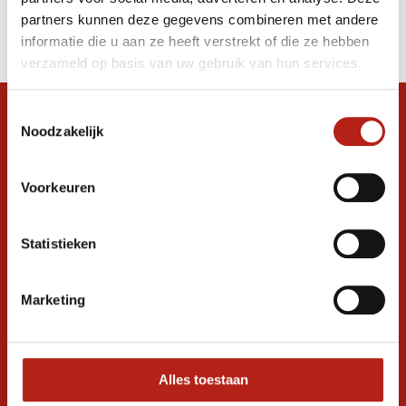
Producten
partners kunnen deze gegevens combineren met andere
Filter
informatie die u aan ze heeft verstrekt of die ze hebben
Sorteren op
verzameld op basis van uw gebruik van hun services.
Toestemmingsselectie
Snel antwoord op je vraag?
Noodzakelijk
Stel je vraag in de chat, en we helpen je
graag verder. 24/7
Voorkeuren
Volg ons
Statistieken
Ontvang de nieuwste aanbiedingen en
Marketing
promoties
Inschrijven voor
korting
Alles toestaan
* Lees hier de wettelijke beperkingen