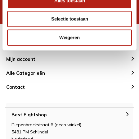
Alles toestaan
korting
* Lees hier de wettelijke beperkingen
Selectie toestaan
Meer informatie
Weigeren
Klantenservice
Mijn account
Alle Categorieën
Contact
Best Fightshop
Diepenbrockstraat 6 (geen winkel)
5481 PM Schijndel