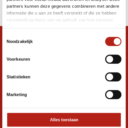
Producten
partners kunnen deze gegevens combineren met andere
Filter
informatie die u aan ze heeft verstrekt of die ze hebben
Sorteren op
verzameld op basis van uw gebruik van hun services.
Toestemmingsselectie
Snel antwoord op je vraag?
Noodzakelijk
Stel je vraag in de chat, en we helpen je
graag verder. 24/7
Voorkeuren
Volg ons
Statistieken
Ontvang de nieuwste aanbiedingen en
Marketing
promoties
Inschrijven voor
korting
Alles toestaan
* Lees hier de wettelijke beperkingen