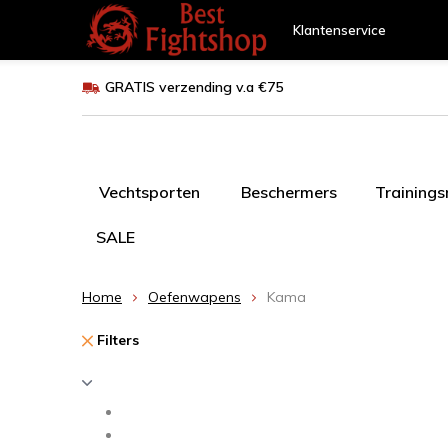
Klantenservice
GRATIS verzending v.a €75
Vechtsporten
Beschermers
Training
SALE
Home
Oefenwapens
Kama
Filters