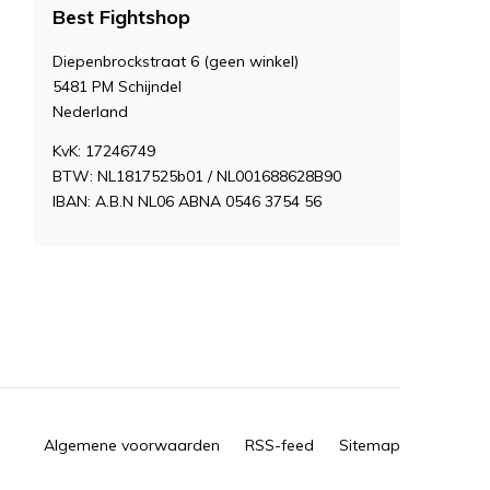
Best Fightshop
Diepenbrockstraat 6 (geen winkel)
5481 PM Schijndel
Nederland
KvK: 17246749
BTW: NL1817525b01 / NL001688628B90
IBAN: A.B.N NL06 ABNA 0546 3754 56
Algemene voorwaarden
RSS-feed
Sitemap