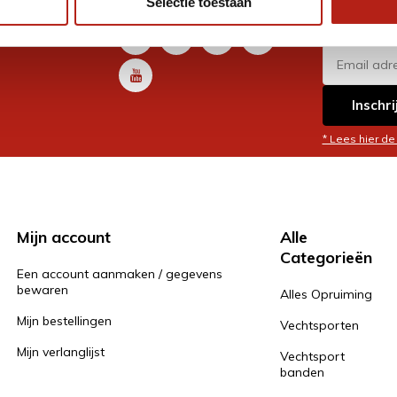
Selectie toestaan
promoti
en je graag
Inschri
* Lees hier de
Mijn account
Alle
Categorieën
Een account aanmaken / gegevens
bewaren
Alles Opruiming
Mijn bestellingen
Vechtsporten
Mijn verlanglijst
Vechtsport
banden