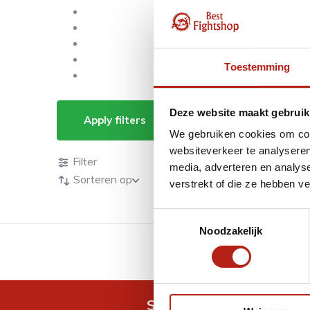
Toestemming
Kama
Deze website maakt gebruik
Apply filters
We gebruiken cookies om cont
Producten
websiteverkeer te analyseren
Filter
media, adverteren en analys
Sorteren op
verstrekt of die ze hebben v
Toestemmingsselectie
Noodzakelijk
GRATIS verzending v.a 
Snel antwoord op je vra