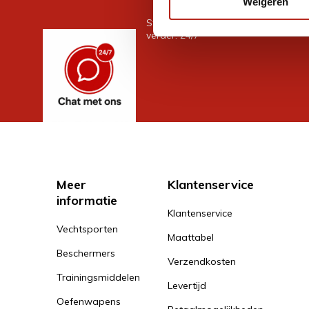
Weigeren
Stel je vraag in de chat, en we help
verder. 24/7
Meer
Klantenservice
informatie
Klantenservice
Vechtsporten
Maattabel
Beschermers
Verzendkosten
Trainingsmiddelen
Levertijd
Oefenwapens