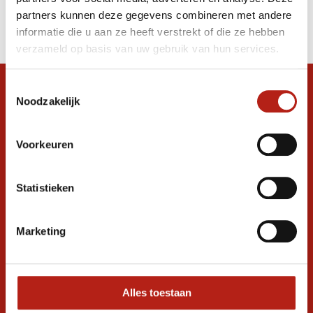
Producten
partners kunnen deze gegevens combineren met andere
Filter
informatie die u aan ze heeft verstrekt of die ze hebben
Sorteren op
verzameld op basis van uw gebruik van hun services.
Toestemmingsselectie
Snel antwoord op je vraag?
Noodzakelijk
Stel je vraag in de chat, en we helpen je
graag verder. 24/7
Voorkeuren
Volg ons
Statistieken
Ontvang de nieuwste aanbiedingen en
Marketing
promoties
Inschrijven voor
korting
Alles toestaan
* Lees hier de wettelijke beperkingen