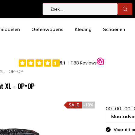
smiddelen
Oefenwapens
Kleding
Schoenen
 XL - OP=OP
at XL - OP=OP
SALE
-18%
0
0
:
0
0
:
0
0
:
Maatadvie
Voor dit p