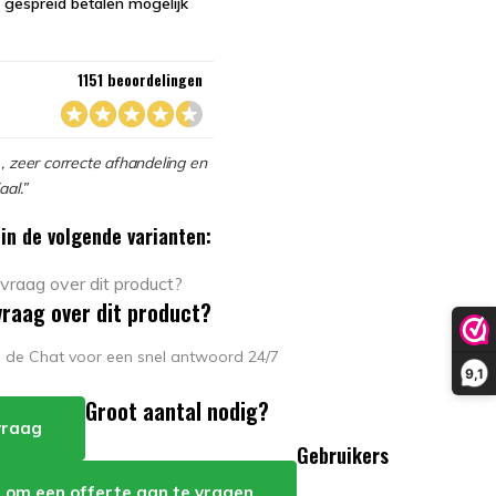
 gespreid betalen mogelijk
1151 beoordelingen
, zeer correcte afhandeling en
aal.”
in de volgende varianten:
vraag over dit product?
in de Chat voor een snel antwoord 24/7
9,1
Groot aantal nodig?
 vraag
Gebruikers
er om een offerte aan te vragen