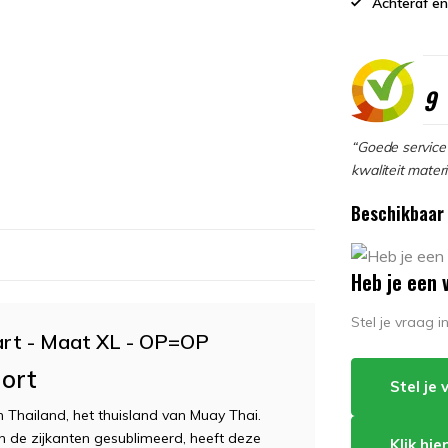
Achteraf en
9
“Goede service 
kwaliteit materi
Beschikbaar 
Heb je een 
Stel je vraag 
art - Maat XL - OP=OP
hort
Stel je
 Thailand, het thuisland van Muay Thai.
 de zijkanten gesublimeerd, heeft deze
Klik hi