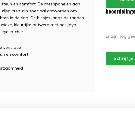
er steun en comfort. De meshpanelen aan
beoordeling
 zijsplitten zijn speciaal ontworpen om
vechten in de ring. De biesjes langs de randen
nieke, kleurrijke ontwerp met het Joya-
 eyecatcher.
Er zijn nog ge
 ventilatie
eun en comfort
Schrijf j
uurzaamheid
ngen kunnen soms voorkomen bij
hankelijk van hun, en proberen z.s.m te