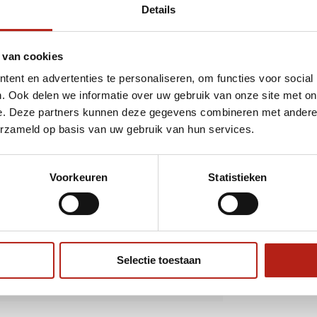
Details
 van cookies
ent en advertenties te personaliseren, om functies voor social
. Ook delen we informatie over uw gebruik van onze site met on
ordt 'm!
e. Deze partners kunnen deze gegevens combineren met andere i
erzameld op basis van uw gebruik van hun services.
Flower Muay Thai Short -
 - Maat XL - OP=OP
Voorkeuren
Statistieken
(0)
Toevoegen aan
9
winkelwagen
Selectie toestaan