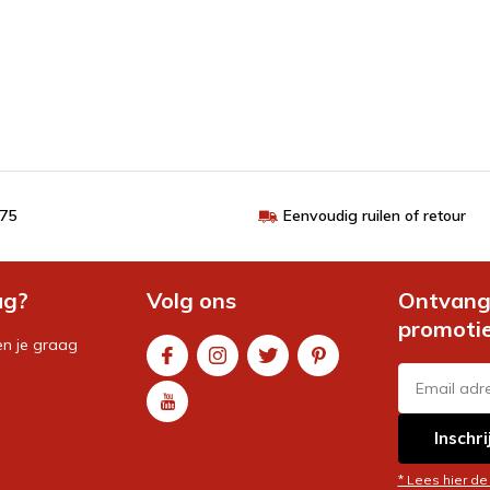
€75
Eenvoudig ruilen of retour
ag?
Volg ons
Ontvang 
promoti
en je graag
Inschri
* Lees hier de