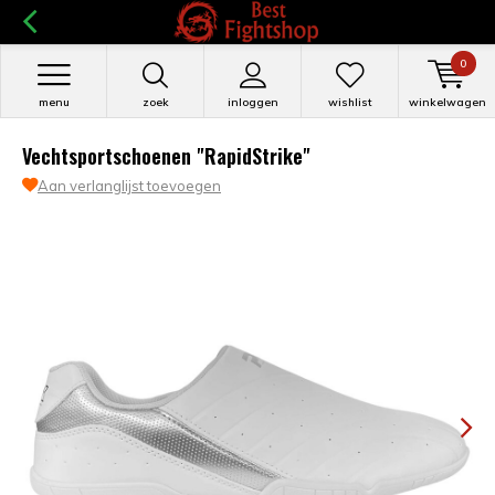
0
menu
zoek
inloggen
wishlist
winkelwagen
Vechtsportschoenen "RapidStrike"
Aan verlanglijst toevoegen