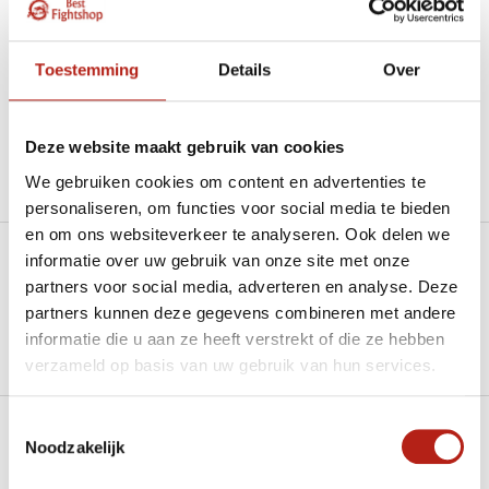
“Goede service , zeer correcte afhandeling en kwaliteit
materiaal.”
Toestemming
Details
Over
Beschikbaar in de volgende varianten:
Deze website maakt gebruik van cookies
We gebruiken cookies om content en advertenties te
Productomschrijving
personaliseren, om functies voor social media te bieden
en om ons websiteverkeer te analyseren. Ook delen we
informatie over uw gebruik van onze site met onze
Heb je een vraag over dit product?
partners voor social media, adverteren en analyse. Deze
Stel je vraag in de Chat voor een snel antwoord 24/7
partners kunnen deze gegevens combineren met andere
informatie die u aan ze heeft verstrekt of die ze hebben
Groot aantal nodig?
verzameld op basis van uw gebruik van hun services.
Stel je vraag
Toestemmingsselectie
Klik hier om een offerte aan te vragen
Noodzakelijk
Reviews