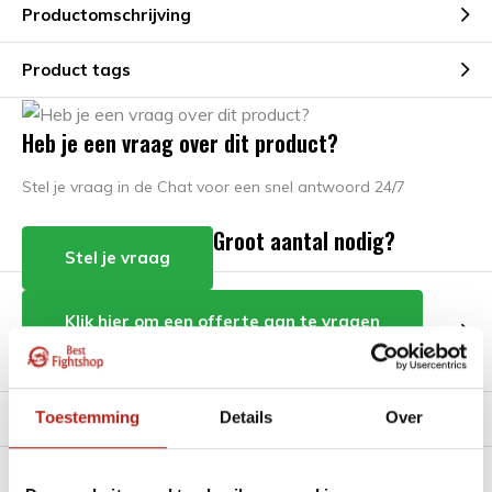
Productomschrijving
Product tags
Heb je een vraag over dit product?
Stel je vraag in de Chat voor een snel antwoord 24/7
Groot aantal nodig?
Stel je vraag
Klik hier om een offerte aan te vragen
Reviews
Toestemming
Details
Over
Levering en retour