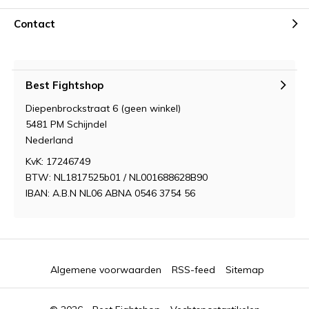
Contact
Best Fightshop
Diepenbrockstraat 6 (geen winkel)
5481 PM Schijndel
Nederland
KvK: 17246749
BTW: NL1817525b01 / NL001688628B90
IBAN: A.B.N NL06 ABNA 0546 3754 56
Algemene voorwaarden
RSS-feed
Sitemap