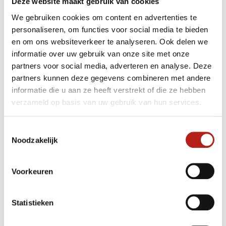
Deze website maakt gebruik van cookies
Combinatie deals
We gebruiken cookies om content en advertenties te
Geniet van deze geweldige kortingsdeals
personaliseren, om functies voor social media te bieden
en om ons websiteverkeer te analyseren. Ook delen we
Japan stijl rood eiken bokken 100
informatie over uw gebruik van onze site met onze
cm - basic
partners voor social media, adverteren en analyse. Deze
partners kunnen deze gegevens combineren met andere
informatie die u aan ze heeft verstrekt of die ze hebben
verzameld op basis van uw gebruik van hun services.
Schede voor Bokken zwaard - 81
Toestemmingsselectie
cm
Noodzakelijk
Voorkeuren
Statistieken
Combinatie DEAL% met
TIP!
bijpassende schede