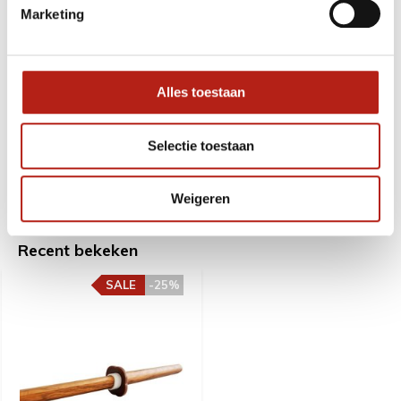
Marketing
Schede voor Bokken zwaard - 81 cm
49,98
Normaal:
5,-
Je bespaart:
(11% Korting)
Alles toestaan
Totaalbedrag:
44,98
Selectie toestaan
Toevoegen aan winkelwagen
Weigeren
Recent bekeken
SALE
-25%