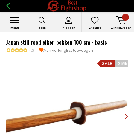
0
menu
zoek
inloggen
wishlist
winkelwagen
Japan stijl rood eiken bokken 100 cm - basic
(2)
Aan verlanglijst toevoegen
SALE
-25%