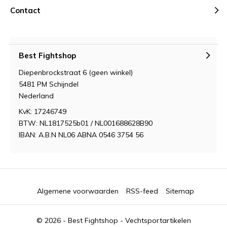
Contact
Best Fightshop
Diepenbrockstraat 6 (geen winkel)
5481 PM Schijndel
Nederland
KvK: 17246749
BTW: NL1817525b01 / NL001688628B90
IBAN: A.B.N NL06 ABNA 0546 3754 56
Algemene voorwaarden
RSS-feed
Sitemap
© 2026 -
Best Fightshop - Vechtsportartikelen