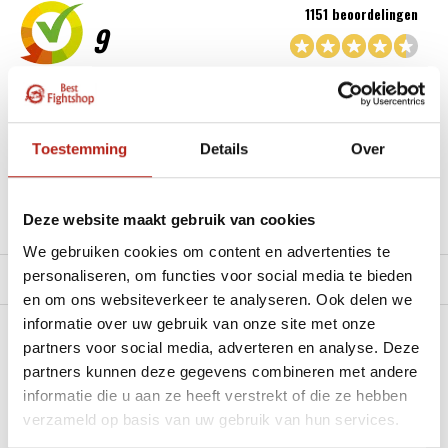
1151 beoordelingen
9
“Goede service , zeer correcte afhandeling en kwaliteit
materiaal.”
Toestemming
Details
Over
Beschikbaar in de volgende varianten:
Deze website maakt gebruik van cookies
Productomschrijving
We gebruiken cookies om content en advertenties te
personaliseren, om functies voor social media te bieden
Product tags
en om ons websiteverkeer te analyseren. Ook delen we
informatie over uw gebruik van onze site met onze
Heb je een vraag over dit product?
partners voor social media, adverteren en analyse. Deze
partners kunnen deze gegevens combineren met andere
Stel je vraag in de Chat voor een snel antwoord 24/7
informatie die u aan ze heeft verstrekt of die ze hebben
verzameld op basis van uw gebruik van hun services.
Groot aantal nodig?