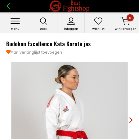
0
menu
zoek
inloggen
wishlist
winkelwagen
Budokan Excellence Kata Karate jas
Aan verlanglijst toevoegen