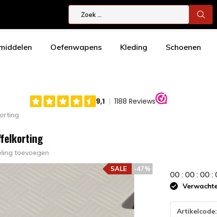
smiddelen
Oefenwapens
Kleding
Schoenen
orting
felkorting
eling toevoegen
SALE
-47%
0
0
:
0
0
:
0
0
:
Verwachte 
Artikelcode