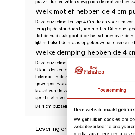
puzzelstukken zitten stevig aan de mat vast en zul
Welk motief hebben de 4 cm p
Deze puzzelmatten zijn 4 Cm dik en voorzien van e
terug bij de standaard Judo matten. Dit motief 
dat de huid stuk gaat door het schuren over de mat
lijkt het alsof de mat is opgebouwd uit diverse rijst
Welke demping hebben de 4 c
Deze puzzelmatten worden veelal gebruikt bij de 
U kunt denken aan vechtsporten zoals Judo, of Braz
helemaal in deze mat wegzakt, dit is tot een mi
geworpen wordt zal de mat de kracht verdelen o
Toestemming
kracht van de val goed opgevangen en voorkomt 
sport niet meer zou kunnen beoefenen.
De 4 cm puzzelmatten zal dus uitermate gechikt z
Deze website maakt gebruik
We gebruiken cookies om cont
websiteverkeer te analyseren
Levering en retour
media, adverteren en analys