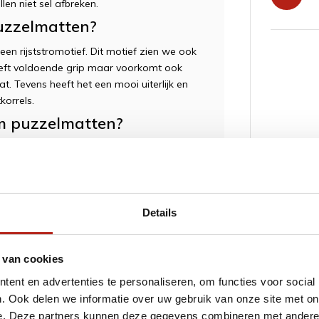
len niet sel afbreken.
uzzelmatten?
en rijststromotief. Dit motief zien we ook
geeft voldoende grip maar voorkomt ook
. Tevens heeft het een mooi uiterlijk en
korrels.
m puzzelmatten?
vechtsporten waarbij ook gevallen wordt,
iliaans Jiu Jitsu. Het is niet zo dat men
nimum beperkt. Wanneer u op de mat
ver een groot oppervlak zo wordt de
Details
u vervelende blessures waardoor u de
ijn voor uw vechtsport.
 van cookies
ent en advertenties te personaliseren, om functies voor social
. Ook delen we informatie over uw gebruik van onze site met on
e. Deze partners kunnen deze gegevens combineren met andere i