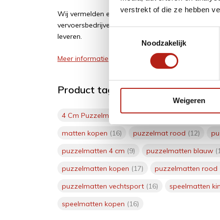
verstrekt of die ze hebben v
Wij vermelden een geschatte levertijd. Vertragi
vervoersbedrijven of leveranciers. Wij zijn soms af
Toestemmingsselectie
leveren.
Noodzakelijk
Meer informatie
Product tags
Weigeren
4 Cm Puzzelmatten zwart grijs - Gratis verzon
matten kopen
(16)
puzzelmat rood
(12)
pu
puzzelmatten 4 cm
(9)
puzzelmatten blauw
(
puzzelmatten kopen
(17)
puzzelmatten rood
puzzelmatten vechtsport
(16)
speelmatten ki
speelmatten kopen
(16)