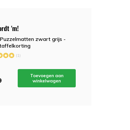
ordt 'm!
Puzzelmatten zwart grijs -
taffelkorting
(1)
Toevoegen aan
9
winkelwagen