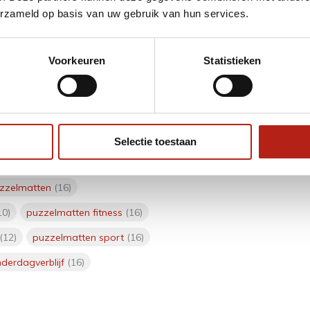
erzameld op basis van uw gebruik van hun services.
ngen kunnen soms voorkomen bij
hankelijk van hun, en proberen z.s.m te
Voorkeuren
Statistieken
Selectie toestaan
den
(1)
goedkope puzzelmatten
(16)
zzelmatten
(16)
10)
puzzelmatten fitness
(16)
(12)
puzzelmatten sport
(16)
nderdagverblijf
(16)