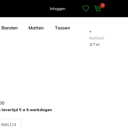
0
Inloggen
Banden
Matten
Tassen
Incl.
Excl.
BTW
0
0
levertijd 5 a 6 werkdagen
:
KMG114