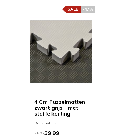
SALE
-47%
4 Cm Puzzelmatten
zwart grijs - met
staffelkorting
Deliverytime
39,99
74,95