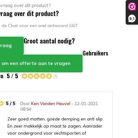
vraag over dit product?
9,1
in de Chat voor een snel antwoord 24/7
Groot aantal nodig?
 vraag
Gebruikers
er om een offerte aan te vragen
en
5 / 5
(1)
5 / 5
Door
Ken Vanden Heuvel
- 12-01-2021
08:54
Zeer goed matten, goede demping en anti slip.
En zeer makkelijk op maat te zagen. Aanrader
voor ondergrond voor vechtsporten of