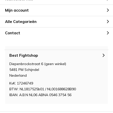
Mijn account
Alle Categorieën
Contact
Best Fightshop
Diepenbrockstraat 6 (geen winkel)
5481 PM Schijndel
Nederland
KvK: 17246749
BTW: NL1817525b01 / NL001688628B90
IBAN: A.B.N NL06 ABNA 0546 3754 56