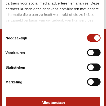
partners voor social media, adverteren en analyse. Deze
Producten
partners kunnen deze gegevens combineren met andere
informatie die u aan ze heeft verstrekt of die ze hebben
Filter
verzameld op basis van uw gebruik van hun services.
Sorteren op
Toestemmingsselectie
Noodzakelijk
Snel antwoord op je vraag?
Stel je vraag in de chat, en we helpen je
graag verder. 24/7
Voorkeuren
Volg ons
Statistieken
Marketing
Ontvang de nieuwste aanbiedingen en
promoties
Inschrijven voor
korting
Alles toestaan