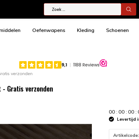
smiddelen
Oefenwapens
Kleding
Schoenen
Gratis verzonden
 - Gratis verzonden
0
0
:
0
0
:
0
0
:
Levertijd 
Artikelcode