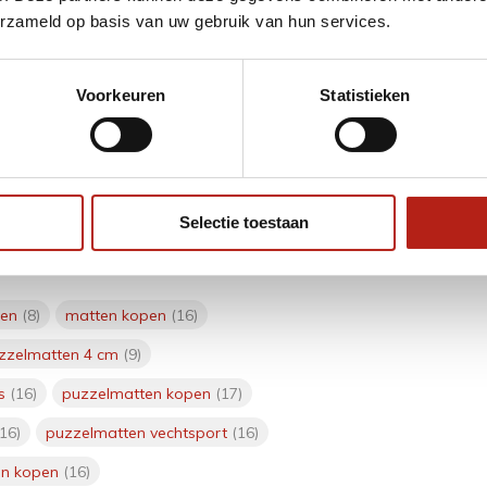
erzameld op basis van uw gebruik van hun services.
ngen kunnen soms voorkomen bij
Voorkeuren
Statistieken
hankelijk van hun, en proberen z.s.m te
Selectie toestaan
pen
(8)
matten kopen
(16)
zzelmatten 4 cm
(9)
ss
(16)
puzzelmatten kopen
(17)
(16)
puzzelmatten vechtsport
(16)
en kopen
(16)