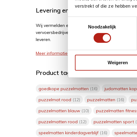
verstrekt of die ze hebben v
Levering en retour
Toestemmingsselectie
Wij vermelden een geschatte levertijd. Vertragi
Noodzakelijk
vervoersbedrijven of leveranciers. Wij zijn soms af
leveren.
Meer informatie
Weigeren
Product tags
goedkope puzzelmatten
(16)
judomatten ko
puzzelmat rood
(12)
puzzelmatten
(16)
pu
puzzelmatten blauw
(10)
puzzelmatten fitne
puzzelmatten rood
(12)
puzzelmatten sport
speelmatten kinderdagverblijf
(16)
speelmatt