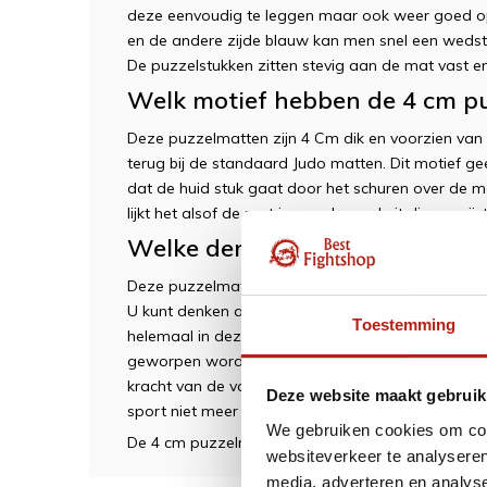
deze eenvoudig te leggen maar ook weer goed op
en de andere zijde blauw kan men snel een wedstrij
De puzzelstukken zitten stevig aan de mat vast en 
Welk motief hebben de 4 cm p
Deze puzzelmatten zijn 4 Cm dik en voorzien van e
terug bij de standaard Judo matten. Dit motief 
dat de huid stuk gaat door het schuren over de mat
lijkt het alsof de mat is opgebouwd uit diverse rijst
Welke demping hebben de 4 c
Deze puzzelmatten worden veelal gebruikt bij de 
U kunt denken aan vechtsporten zoals Judo, of Braz
Toestemming
helemaal in deze mat wegzakt, dit is tot een mi
geworpen wordt zal de mat de kracht verdelen o
kracht van de val goed opgevangen en voorkomt 
Deze website maakt gebruik
sport niet meer zou kunnen beoefenen.
We gebruiken cookies om cont
De 4 cm puzzelmatten zal dus uitermate gechikt z
websiteverkeer te analyseren
media, adverteren en analys