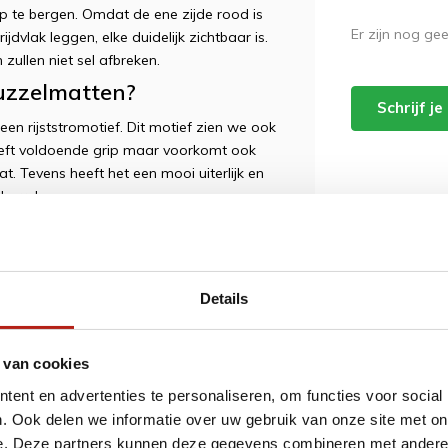
 te bergen. Omdat de ene zijde rood is
Er zijn nog ge
dvlak leggen, elke duidelijk zichtbaar is.
zullen niet sel afbreken.
uzzelmatten?
Schrijf j
en rijststromotief. Dit motief zien we ook
geeft voldoende grip maar voorkomt ook
. Tevens heeft het een mooi uiterlijk en
korrels.
m puzzelmatten?
vechtsporten waarbij ook gevallen wordt,
iliaans Jiu Jitsu. Het is niet zo dat men
Details
nimum beperkt. Wanneer u op de mat
ver een groot oppervlak zo wordt de
u vervelende blessures waardoor u de
 van cookies
ent en advertenties te personaliseren, om functies voor social
ijn voor uw vechtsport.
. Ook delen we informatie over uw gebruik van onze site met on
e. Deze partners kunnen deze gegevens combineren met andere i