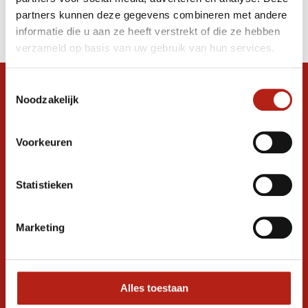
Producten
partners kunnen deze gegevens combineren met andere
Filter
informatie die u aan ze heeft verstrekt of die ze hebben
Sorteren op
verzameld op basis van uw gebruik van hun services.
Toestemmingsselectie
Snel antwoord op je vraag?
Noodzakelijk
Stel je vraag in de chat, en we helpen je
graag verder. 24/7
Voorkeuren
Volg ons
Statistieken
Ontvang de nieuwste aanbiedingen en
Marketing
promoties
Inschrijven voor
korting
Alles toestaan
* Lees hier de wettelijke beperkingen