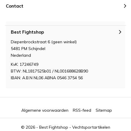
Contact
Best Fightshop
Diepenbrockstraat 6 (geen winkel)
5481 PM Schijndel
Nederland
KvK: 17246749
BTW: NL1817525b01 / NL001688628B90
IBAN: A.B.N NL06 ABNA 0546 3754 56
Algemene voorwaarden
RSS-feed
Sitemap
© 2026 -
Best Fightshop - Vechtsportartikelen