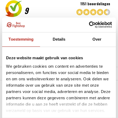
1151 beoordelingen
9
“Goede service , zeer correcte afhandeling en kwaliteit
materiaal.”
Toestemming
Details
Over
Beschikbaar in de volgende varianten:
Deze website maakt gebruik van cookies
Productomschrijving
We gebruiken cookies om content en advertenties te
personaliseren, om functies voor social media te bieden
Product tags
en om ons websiteverkeer te analyseren. Ook delen we
informatie over uw gebruik van onze site met onze
Heb je een vraag over dit product?
partners voor social media, adverteren en analyse. Deze
partners kunnen deze gegevens combineren met andere
Stel je vraag in de Chat voor een snel antwoord 24/7
informatie die u aan ze heeft verstrekt of die ze hebben
verzameld op basis van uw gebruik van hun services.
Groot aantal nodig?