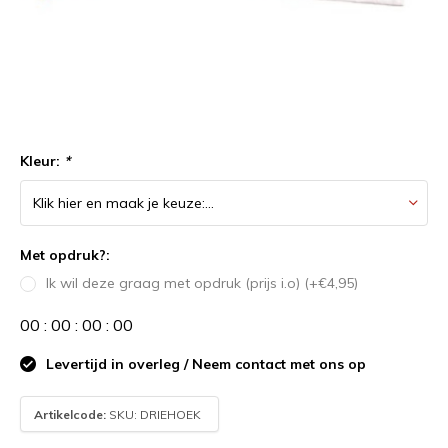
Kleur:
*
Met opdruk?:
Ik wil deze graag met opdruk (prijs i.o) (+€4,95)
0
0
:
0
0
:
0
0
:
0
0
Levertijd in overleg / Neem contact met ons op
Artikelcode:
SKU: DRIEHOEK