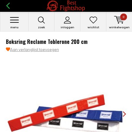
0
menu
zoek
inloggen
wishlist
winkelwagen
Boksring Reclame Toblerone 200 cm
Aan verlanglijst toevoegen