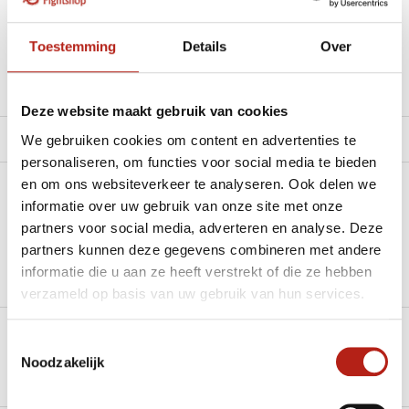
Beschikbaar in de volgende varianten:
Toestemming
Details
Over
Productomschrijving
Deze website maakt gebruik van cookies
Product tags
We gebruiken cookies om content en advertenties te
personaliseren, om functies voor social media te bieden
en om ons websiteverkeer te analyseren. Ook delen we
Heb je een vraag over dit product?
informatie over uw gebruik van onze site met onze
partners voor social media, adverteren en analyse. Deze
Stel je vraag in de Chat voor een snel antwoord 24/7
partners kunnen deze gegevens combineren met andere
informatie die u aan ze heeft verstrekt of die ze hebben
Groot aantal nodig?
verzameld op basis van uw gebruik van hun services.
Stel je vraag
Toestemmingsselectie
Klik hier om een offerte aan te vragen
Noodzakelijk
Reviews