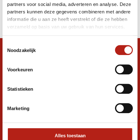
partners voor social media, adverteren en analyse. Deze
Producten
partners kunnen deze gegevens combineren met andere
informatie die u aan ze heeft verstrekt of die ze hebben
Filter
verzameld op basis van uw gebruik van hun services.
Sorteren op
Toestemmingsselectie
Noodzakelijk
Snel antwoord op je vraag?
Stel je vraag in de chat, en we helpen je
graag verder. 24/7
Voorkeuren
Volg ons
Statistieken
Marketing
Ontvang de nieuwste aanbiedingen en
promoties
Inschrijven voor
korting
Alles toestaan