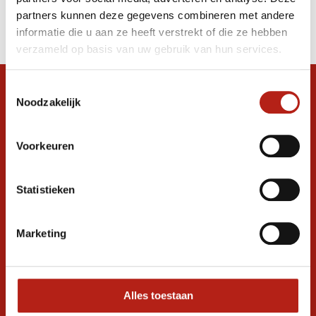
Producten
partners kunnen deze gegevens combineren met andere
Filter
informatie die u aan ze heeft verstrekt of die ze hebben
Sorteren op
verzameld op basis van uw gebruik van hun services.
Toestemmingsselectie
Snel antwoord op je vraag?
Noodzakelijk
Stel je vraag in de chat, en we helpen je
graag verder. 24/7
Voorkeuren
Volg ons
Statistieken
Ontvang de nieuwste aanbiedingen en
Marketing
promoties
Inschrijven voor
korting
Alles toestaan
* Lees hier de wettelijke beperkingen