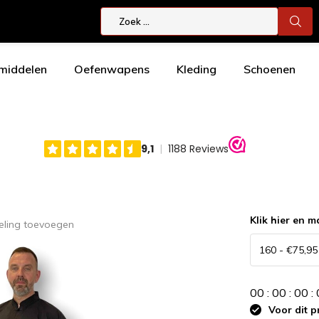
smiddelen
Oefenwapens
Kleding
Schoenen
Klik hier en m
eling toevoegen
0
0
:
0
0
:
0
0
:
Voor dit p