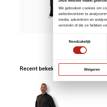
Deze website maakt gebruik
We gebruiken cookies om cont
75,9
websiteverkeer te analyseren
media, adverteren en analys
verstrekt of die ze hebben v
Toestemmingsselectie
Noodzakelijk
Recent bekeken
Weigeren