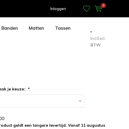
0
Inloggen
Banden
Matten
Tassen
Incl.
Excl.
BTW
aak je keuze::
*
0
0
roduct geldt een langere levertijd. Vanaf 11 augustus