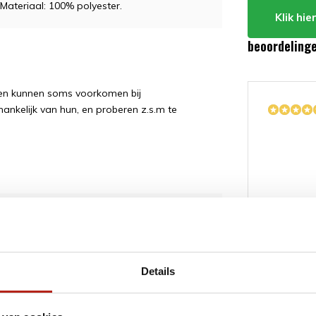
. Materiaal: 100% polyester.
Klik hi
beoordeling
ngen kunnen soms voorkomen bij
hankelijk van hun, en proberen z.s.m te
ordt 'm!
hi Uniform, kunstzijde
Details
(1)