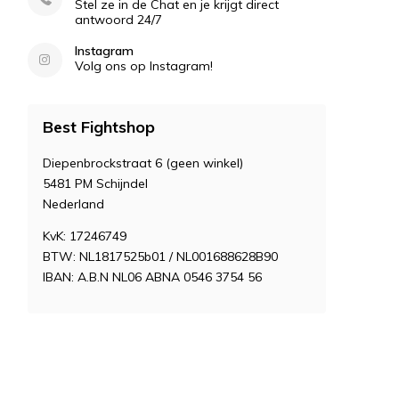
Stel ze in de Chat en je krijgt direct
antwoord 24/7
Instagram
Volg ons op Instagram!
Best Fightshop
Diepenbrockstraat 6 (geen winkel)
5481 PM Schijndel
Nederland
KvK: 17246749
BTW: NL1817525b01 / NL001688628B90
IBAN: A.B.N NL06 ABNA 0546 3754 56