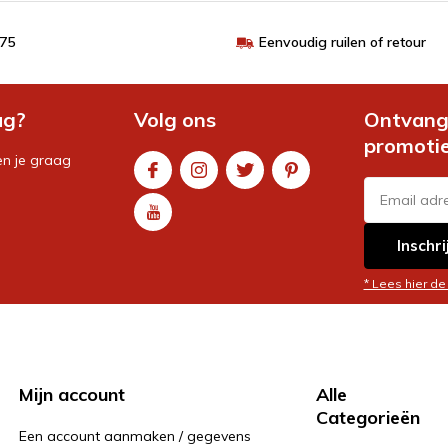
€75
Eenvoudig ruilen of retour
ag?
Volg ons
Ontvang 
promoti
en je graag
Inschri
* Lees hier de
Mijn account
Alle
Categorieën
Een account aanmaken / gegevens