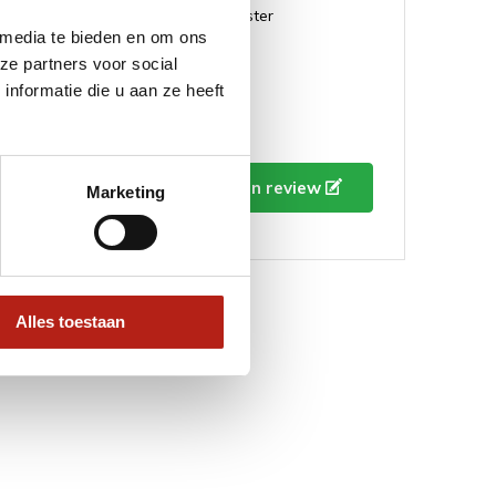
-
100% polyester
 media te bieden en om ons
ze partners voor social
nformatie die u aan ze heeft
Schrijf je eigen review
Marketing
Alles toestaan