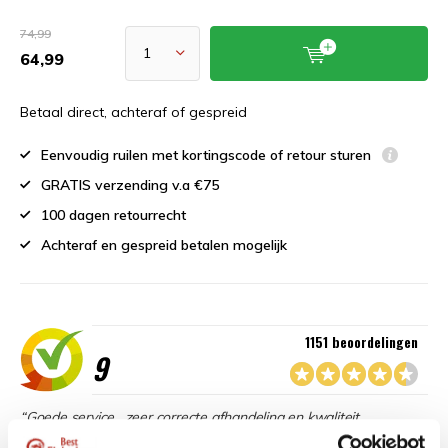
74,99
64,99
Betaal direct, achteraf of gespreid
Eenvoudig ruilen met kortingscode of retour sturen
GRATIS verzending v.a €75
100 dagen retourrecht
Achteraf en gespreid betalen mogelijk
1151 beoordelingen
9
“Goede service , zeer correcte afhandeling en kwaliteit
materiaal.”