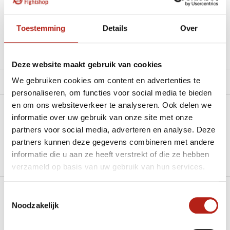
Beschikbaar in de volgende varianten:
Toestemming
Details
Over
Productomschrijving
Deze website maakt gebruik van cookies
We gebruiken cookies om content en advertenties te
Product tags
personaliseren, om functies voor social media te bieden
en om ons websiteverkeer te analyseren. Ook delen we
Heb je een vraag over dit product?
informatie over uw gebruik van onze site met onze
partners voor social media, adverteren en analyse. Deze
Stel je vraag in de Chat voor een snel antwoord 24/7
partners kunnen deze gegevens combineren met andere
informatie die u aan ze heeft verstrekt of die ze hebben
Groot aantal nodig?
verzameld op basis van uw gebruik van hun services.
Stel je vraag
Toestemmingsselectie
Klik hier om een offerte aan te vragen
Noodzakelijk
Reviews