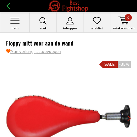
0
menu
zoek
inloggen
wishlist
winkelwagen
Floppy mitt voor aan de wand
Aan verlanglijst toevoegen
SALE
-35%