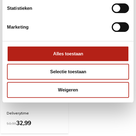
Recent bekeken
Statistieken
SALE
-35%
Marketing
Alles toestaan
Selectie toestaan
Weigeren
Floppy mitt voor aan de
wand
Deliverytime
32,99
50,99