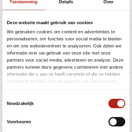
Toestemming
Details
Over
Productomschrijving
Product tags
Deze website maakt gebruik van cookies
We gebruiken cookies om content en advertenties te
Heb je een vraag over dit product?
personaliseren, om functies voor social media te bieden
en om ons websiteverkeer te analyseren. Ook delen we
Stel je vraag in de Chat voor een snel antwoord 24/7
informatie over uw gebruik van onze site met onze
partners voor social media, adverteren en analyse. Deze
Groot aantal nodig?
partners kunnen deze gegevens combineren met andere
Stel je vraag
informatie die u aan ze heeft verstrekt of die ze hebben
verzameld op basis van uw gebruik van hun services.
Klik hier om een offerte aan te vragen
Reviews
Toestemmingsselectie
Noodzakelijk
Levering en retour
Voorkeuren