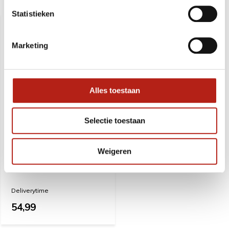
Recent bekeken
Statistieken
Marketing
Alles toestaan
Selectie toestaan
Weigeren
Everlast Powerlock
Boxing Sticks, rood, One
Size
Deliverytime
54,99