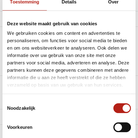
Toestemming
Details
Over
Productomschrijving
Product tags
Deze website maakt gebruik van cookies
We gebruiken cookies om content en advertenties te
Heb je een vraag over dit product?
personaliseren, om functies voor social media te bieden
en om ons websiteverkeer te analyseren. Ook delen we
Stel je vraag in de Chat voor een snel antwoord 24/7
informatie over uw gebruik van onze site met onze
partners voor social media, adverteren en analyse. Deze
Groot aantal nodig?
partners kunnen deze gegevens combineren met andere
Stel je vraag
informatie die u aan ze heeft verstrekt of die ze hebben
verzameld op basis van uw gebruik van hun services.
Klik hier om een offerte aan te vragen
Reviews
Toestemmingsselectie
Noodzakelijk
Levering en retour
Voorkeuren