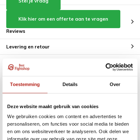
Stel je vraag
Klik hier om een offerte aan te vragen
Reviews
Levering en retour
Aanbevolen voor u
Toestemming
Details
Over
Deze website maakt gebruik van cookies
We gebruiken cookies om content en advertenties te
personaliseren, om functies voor social media te bieden
en om ons websiteverkeer te analyseren. Ook delen we
Basic hoofdbeschermer
Basic armpad trapkussen
boksen
L40 x B20 x D9 cm
informatie over uw gebruik van onze site met onze