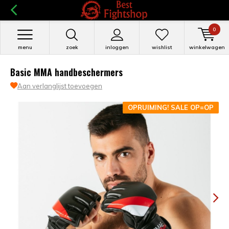
0
menu
zoek
inloggen
wishlist
winkelwagen
Basic MMA handbeschermers
Aan verlanglijst toevoegen
OPRUIMING! SALE OP=OP