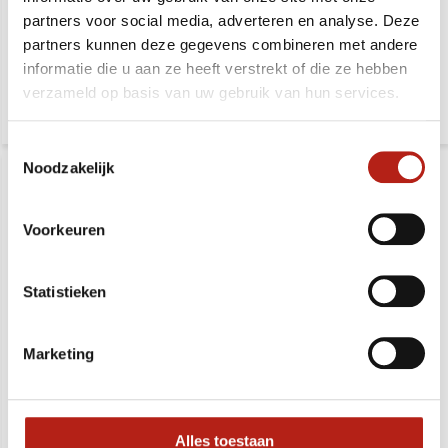
partners voor social media, adverteren en analyse. Deze
partners kunnen deze gegevens combineren met andere
Deliverytime
Deliverytime
informatie die u aan ze heeft verstrekt of die ze hebben
39,99
32,99
46,99
39,99
verzameld op basis van uw gebruik van hun services.
Toestemmingsselectie
Noodzakelijk
Voorkeuren
Statistieken
Basic Scheen
Basic Bokshandschoenen
wreefbeschermers
Marketing
Deliverytime
Deliverytime
43,99
32,99
48,99
39,99
Alles toestaan