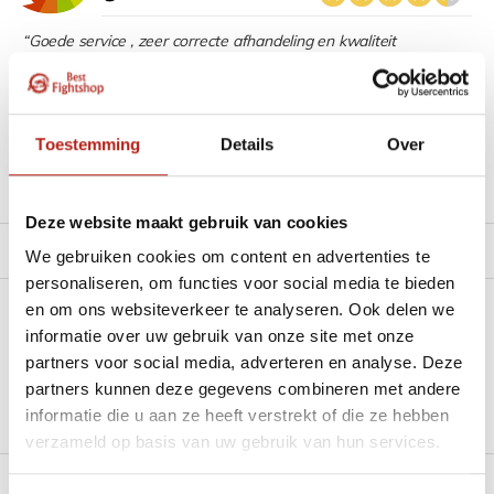
“Goede service , zeer correcte afhandeling en kwaliteit
materiaal.”
Beschikbaar in de volgende varianten:
Toestemming
Details
Over
Productomschrijving
Deze website maakt gebruik van cookies
Product tags
We gebruiken cookies om content en advertenties te
personaliseren, om functies voor social media te bieden
en om ons websiteverkeer te analyseren. Ook delen we
Heb je een vraag over dit product?
informatie over uw gebruik van onze site met onze
partners voor social media, adverteren en analyse. Deze
Stel je vraag in de Chat voor een snel antwoord 24/7
partners kunnen deze gegevens combineren met andere
Groot aantal nodig?
informatie die u aan ze heeft verstrekt of die ze hebben
Stel je vraag
verzameld op basis van uw gebruik van hun services.