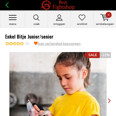
0
menu
zoek
inloggen
wishlist
winkelwagen
Enkel Bitje Junior/senior
(5)
Aan verlanglijst toevoegen
SALE
-22%