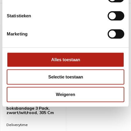
Statistieken
Recent bekeken
Marketing
Alles toestaan
Selectie toestaan
Weigeren
Everlast Core
boksbandage 3 Pack,
zwart/wit/rood, 305 Cm
Deliverytime