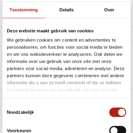
Toestemming
Details
Over
Productomschrijving
Deze website maakt gebruik van cookies
Product tags
We gebruiken cookies om content en advertenties te
personaliseren, om functies voor social media te bieden
Heb je een vraag over dit product?
en om ons websiteverkeer te analyseren. Ook delen we
informatie over uw gebruik van onze site met onze
Stel je vraag in de Chat voor een snel antwoord 24/7
partners voor social media, adverteren en analyse. Deze
partners kunnen deze gegevens combineren met andere
Groot aantal nodig?
informatie die u aan ze heeft verstrekt of die ze hebben
Stel je vraag
verzameld op basis van uw gebruik van hun services.
Klik hier om een offerte aan te vragen
Toestemmingsselectie
Noodzakelijk
Reviews
Levering en retour
Voorkeuren