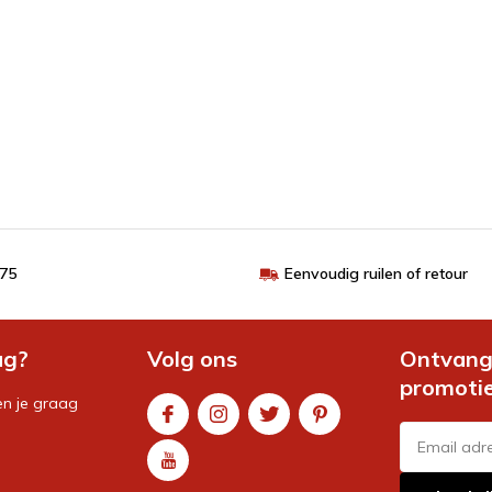
€75
Eenvoudig ruilen of retour
ag?
Volg ons
Ontvang 
promoti
en je graag