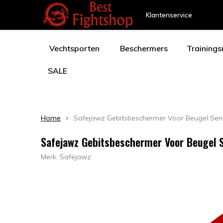
Klantenservice
Vechtsporten
Beschermers
Training
SALE
Home
Safejawz Gebitsbeschermer Voor Beugel Sen
Safejawz Gebitsbeschermer Voor Beugel 
Merk:
Safejawz