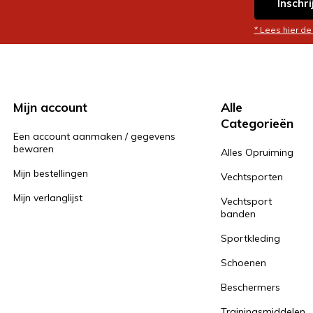
Inschri
* Lees hier de
Mijn account
Alle
Categorieën
Een account aanmaken / gegevens
bewaren
Alles Opruiming
Mijn bestellingen
Vechtsporten
Mijn verlanglijst
Vechtsport
banden
Sportkleding
Schoenen
Beschermers
Trainingsmiddelen