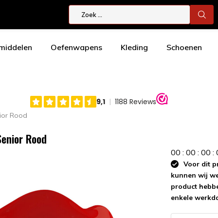
smiddelen
Oefenwapens
Kleding
Schoenen
ior Rood
Senior Rood
0
0
:
0
0
:
0
0
:
Voor dit p
kunnen wij wee
product hebbe
enkele werkd