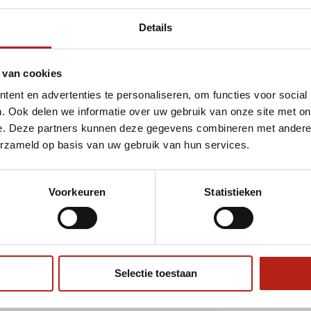
Details
Safejawz
(8)
Senior
(7)
Voor
(6)
 van cookies
ent en advertenties te personaliseren, om functies voor social
. Ook delen we informatie over uw gebruik van onze site met on
e. Deze partners kunnen deze gegevens combineren met andere i
ordt 'm!
erzameld op basis van uw gebruik van hun services.
awz Gebitsbeschermer
Beugel Senior Rood
Voorkeuren
Statistieken
(0)
Toevoegen aan
0
winkelwagen
Selectie toestaan