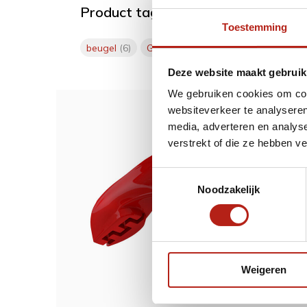
Product tags
Toestemming
beugel
(6)
Gebitsbeschermer
(9)
rood
(20)
Deze website maakt gebruik
We gebruiken cookies om cont
websiteverkeer te analyseren
media, adverteren en analys
Dit w
verstrekt of die ze hebben v
Safej
Toestemmingsselectie
Voor 
Noodzakelijk
29,5
Weigeren