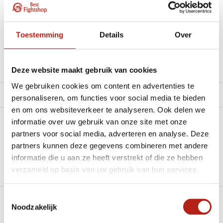
materiaal.”
Beschikbaar in de volgende varianten:
Toestemming
Details
Over
Productomschrijving
Deze website maakt gebruik van cookies
We gebruiken cookies om content en advertenties te
Product tags
personaliseren, om functies voor social media te bieden
en om ons websiteverkeer te analyseren. Ook delen we
informatie over uw gebruik van onze site met onze
Heb je een vraag over dit product?
partners voor social media, adverteren en analyse. Deze
partners kunnen deze gegevens combineren met andere
Stel je vraag in de Chat voor een snel antwoord 24/7
informatie die u aan ze heeft verstrekt of die ze hebben
Groot aantal nodig?
verzameld op basis van uw gebruik van hun services.
Stel je vraag
Toestemmingsselectie
Noodzakelijk
Klik hier om een offerte aan te vragen