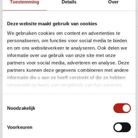
Toestemming
Details
Over
Productomschrijving
Product tags
Deze website maakt gebruik van cookies
We gebruiken cookies om content en advertenties te
Heb je een vraag over dit product?
personaliseren, om functies voor social media te bieden
en om ons websiteverkeer te analyseren. Ook delen we
Stel je vraag in de Chat voor een snel antwoord 24/7
informatie over uw gebruik van onze site met onze
partners voor social media, adverteren en analyse. Deze
Groot aantal nodig?
partners kunnen deze gegevens combineren met andere
Stel je vraag
informatie die u aan ze heeft verstrekt of die ze hebben
verzameld op basis van uw gebruik van hun services.
Klik hier om een offerte aan te vragen
Reviews
Toestemmingsselectie
Noodzakelijk
Levering en retour
Voorkeuren