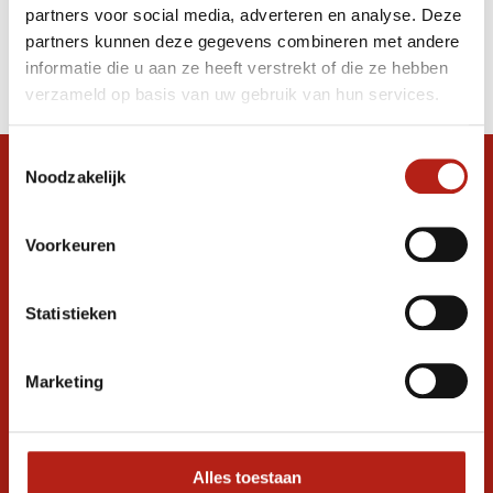
partners voor social media, adverteren en analyse. Deze
Producten
partners kunnen deze gegevens combineren met andere
informatie die u aan ze heeft verstrekt of die ze hebben
Filter
verzameld op basis van uw gebruik van hun services.
Sorteren op
Toestemmingsselectie
Noodzakelijk
Snel antwoord op je vraag?
Stel je vraag in de chat, en we helpen je
graag verder. 24/7
Voorkeuren
Volg ons
Statistieken
Marketing
Ontvang de nieuwste aanbiedingen en
promoties
Inschrijven voor
korting
Alles toestaan