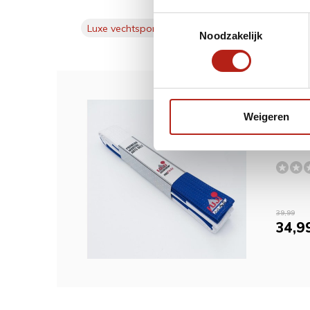
Toestemmingsselectie
Luxe vechtsport band. Uniek
(1)
Noodzakelijk
Dit w
Weigeren
Luxe 
39,99
34,9