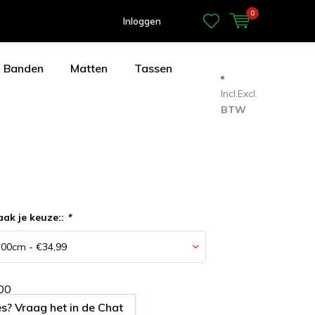
0
Inloggen
Banden
Matten
Tassen
Incl.
Excl.
BTW
aak je keuze::
*
0
0
s? Vraag het in de Chat