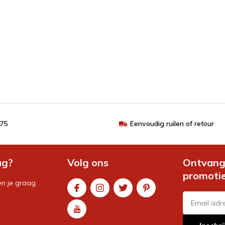
€75
Eenvoudig ruilen of retour
ag?
Volg ons
Ontvang 
promoti
en je graag