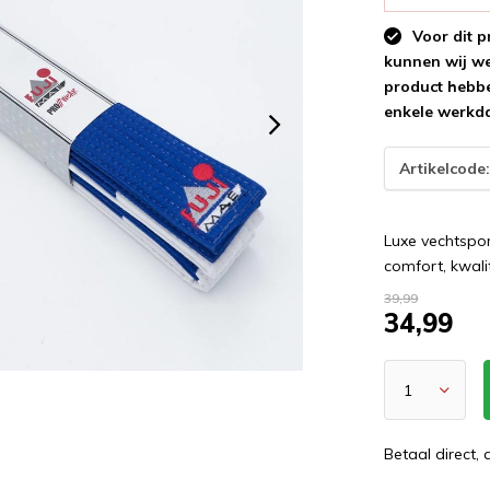
Voor dit p
kunnen wij wee
product hebbe
enkele werkd
Artikelcode
Luxe vechtspor
comfort, kwali
39,99
34,99
Betaal direct,