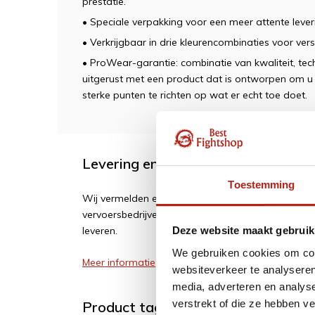
prestatie.
• Speciale verpakking voor een meer attente lever
• Verkrijgbaar in drie kleurencombinaties voor vers
• ProWear-garantie: combinatie van kwaliteit, te
uitgerust met een product dat is ontworpen om u 
sterke punten te richten op wat er echt toe doet.
Levering en retour
Toestemming
Wij vermelden een geschatte levertijd. Vertragi
vervoersbedrijven of leveranciers. Wij zijn soms af
leveren.
Deze website maakt gebruik
We gebruiken cookies om cont
Meer informatie
websiteverkeer te analyseren
media, adverteren en analys
verstrekt of die ze hebben v
Product tags