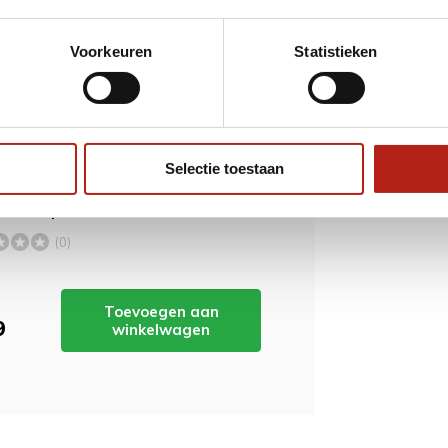
Voorkeuren
Statistieken
ordt 'm!
Selectie toestaan
vechtsport band. Uniek
(0)
Toevoegen aan
9
winkelwagen