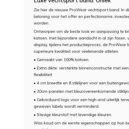
Luxe vechtsport band. Uniek
Zie hier de nieuwe ProWear vechtsport band. In di
beloning voor het offer en perfectionisme, investee
worden.
Ontworpen om de beste look en aanpassing te kri
katoen, met bijzondere aandacht in al zijn fasen, v
display, tijdens het productieproces, de ProWear 
superieure kwaliteit voor veeleisende atleten.
• Gemaakt van 100% katoen.
• Extra dikte: versterkte binnenconstructie met een
flexibiliteit.
• 4 cm breedte en 8 stiklijnen voor een buitengew
• 20cm-panelen met kleurovereenkomende stiklijn
• Geborduurd logo voor een high-end uiterlijk terwi
geweven labels wordt verminderd.
• Stevige kleurstof met levendige kleuren.
Was koud om de eerste eigenschappen op hun be