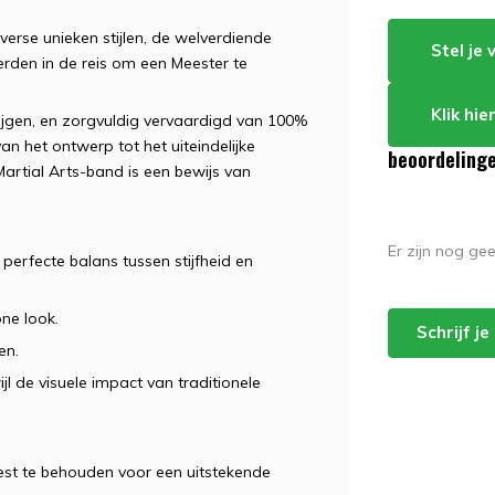
verse unieken stijlen, de welverdiende
Stel je
rden in de reis om een ​​Meester te
Klik hi
jgen, en zorgvuldig vervaardigd van 100%
an het ontwerp tot het uiteindelijke
beoordeling
Martial Arts-band is een bewijs van
Er zijn nog ge
 perfecte balans tussen stijfheid en
one look.
Schrijf j
en.
jl de visuele impact van traditionele
st te behouden voor een uitstekende