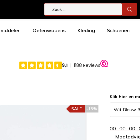
smiddelen
Oefenwapens
Kleding
Schoenen
Klik hier en m
SALE
-13%
0
0
:
0
0
:
0
0
:
Maatadvie