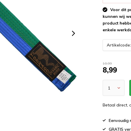
Voor dit p
kunnen wij wee
product hebbe
enkele werkd
Artikelcode
10,99
8,99
Betaal direct,
Eenvoudig r
GRATIS ver