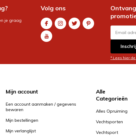
ag?
Volg ons
Ontvang 
promoti
en je graag
Inschri
* Lees hier de
Mijn account
Alle
Categorieën
Een account aanmaken / gegevens
bewaren
Alles Opruiming
Mijn bestellingen
Vechtsporten
Mijn verlanglijst
Vechtsport