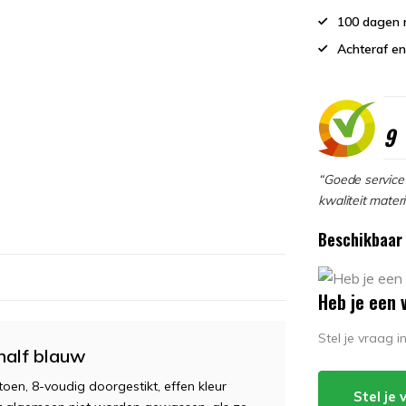
100 dagen 
Achteraf en
9
“Goede service 
kwaliteit materi
Beschikbaar 
Heb je een 
Stel je vraag 
 half blauw
en, 8-voudig doorgestikt, effen kleur
Stel je