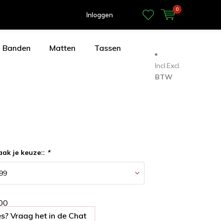
0
Inloggen
Banden
Matten
Tassen
Incl.
Excl.
BTW
aak je keuze::
*
0
0
s? Vraag het in de Chat