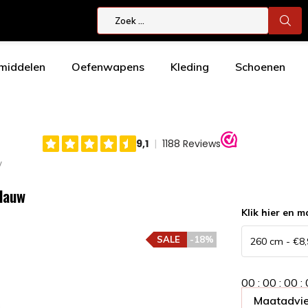
smiddelen
Oefenwapens
Kleding
Schoenen
w
blauw
Klik hier en m
SALE
-18%
0
0
:
0
0
:
0
0
:
Maatadvie