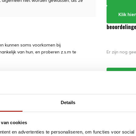
et algemeen niet worden gewassen, als ze
Klik hi
beoordeling
ngen kunnen soms voorkomen bij
Er zijn nog ge
hankelijk van hun, en proberen z.s.m te
Schrijf j
Details
ordt 'm!
l gekleurde band, half
 van cookies
, half blauw
ent en advertenties te personaliseren, om functies voor social