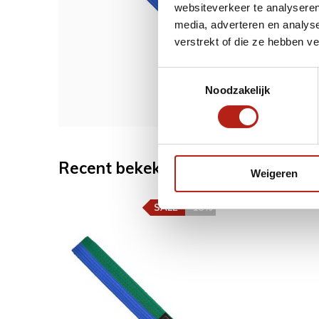
websiteverkeer te analyseren
media, adverteren en analys
verstrekt of die ze hebben v
10,99
8,99
Toestemmingsselectie
Noodzakelijk
Recent bekeken
Weigeren
SALE
-18%