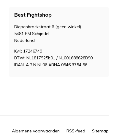
Best Fightshop
Diepenbrockstraat 6 (geen winkel)
5481 PM Schijndel
Nederland
KvK: 17246749
BTW: NL1817525b01 / NL001688628B90
IBAN: A.B.N NL06 ABNA 0546 3754 56
Algemene voorwaarden
RSS-feed
Sitemap