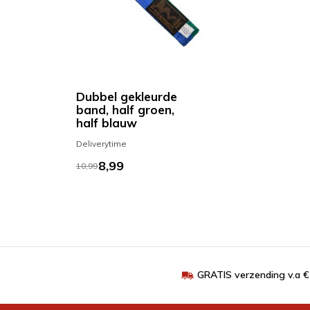
Dubbel gekleurde
band, half groen,
half blauw
Deliverytime
8,99
10,99
GRATIS verzending v.a 