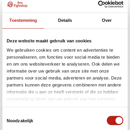
materiaal.”
Beschikbaar in de volgende varianten:
Toestemming
Details
Over
Productomschrijving
Deze website maakt gebruik van cookies
We gebruiken cookies om content en advertenties te
Product tags
personaliseren, om functies voor social media te bieden
en om ons websiteverkeer te analyseren. Ook delen we
informatie over uw gebruik van onze site met onze
Heb je een vraag over dit product?
partners voor social media, adverteren en analyse. Deze
partners kunnen deze gegevens combineren met andere
Stel je vraag in de Chat voor een snel antwoord 24/7
informatie die u aan ze heeft verstrekt of die ze hebben
Groot aantal nodig?
verzameld op basis van uw gebruik van hun services.
Stel je vraag
Toestemmingsselectie
Noodzakelijk
Klik hier om een offerte aan te vragen