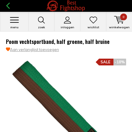
0
menu
zoek
inloggen
wishlist
winkelwagen
Poom vechtsportband, half groene, half bruine
Aan verlanglijst toevoegen
SALE
-18%