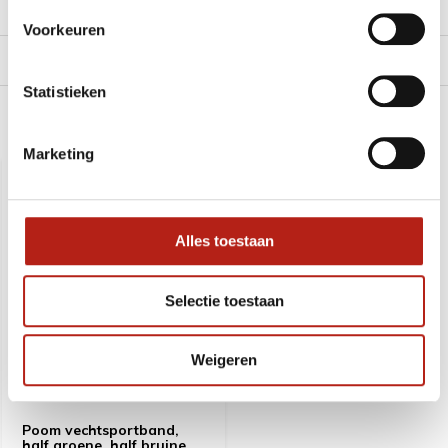
Reviews
Voorkeuren
Levering en retour
Statistieken
Recent bekeken
Marketing
SALE
-18%
Alles toestaan
Selectie toestaan
Weigeren
Poom vechtsportband,
half groene, half bruine