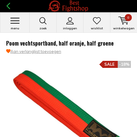
0
menu
zoek
inloggen
wishlist
winkelwagen
Poom vechtsportband, half oranje, half groene
Aan verlanglijst toevoegen
SALE
-18%