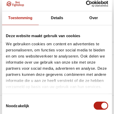
materiaal.”
Beschikbaar in de volgende varianten:
Toestemming
Details
Over
Productomschrijving
Deze website maakt gebruik van cookies
We gebruiken cookies om content en advertenties te
Product tags
personaliseren, om functies voor social media te bieden
en om ons websiteverkeer te analyseren. Ook delen we
informatie over uw gebruik van onze site met onze
Heb je een vraag over dit product?
partners voor social media, adverteren en analyse. Deze
partners kunnen deze gegevens combineren met andere
Stel je vraag in de Chat voor een snel antwoord 24/7
informatie die u aan ze heeft verstrekt of die ze hebben
Groot aantal nodig?
verzameld op basis van uw gebruik van hun services.
Stel je vraag
Toestemmingsselectie
Noodzakelijk
Klik hier om een offerte aan te vragen