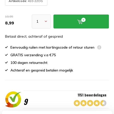
Artikelcode:
410-22OG
10,99
8,99
Betaal direct, achteraf of gespreid
Eenvoudig ruilen met kortingscode of retour sturen
GRATIS verzending v.a €75
100 dagen retourrecht
Achteraf en gespreid betalen mogelijk
1151 beoordelingen
9
“Goede service , zeer correcte afhandeling en kwaliteit