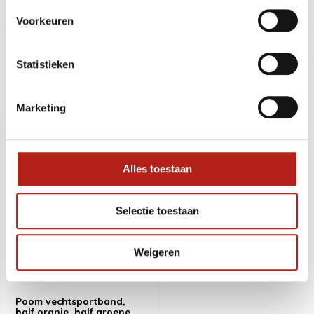
Reviews
Voorkeuren
Levering en retour
Statistieken
Recent bekeken
Marketing
SALE
-18%
Alles toestaan
Selectie toestaan
Weigeren
Poom vechtsportband,
half oranje, half groene