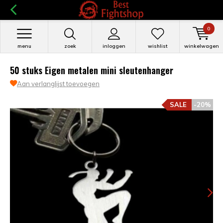
0
menu
zoek
inloggen
wishlist
winkelwagen
50 stuks Eigen metalen mini sleutenhanger
Aan verlanglijst toevoegen
SALE
-20%