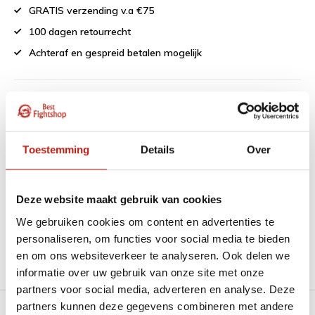
GRATIS verzending v.a €75
100 dagen retourrecht
Achteraf en gespreid betalen mogelijk
1151 beoordelingen
9
Toestemming
Details
Over
“Goede service , zeer correcte afhandeling en kwaliteit
materiaal.”
Deze website maakt gebruik van cookies
Beschikbaar in de volgende varianten:
We gebruiken cookies om content en advertenties te
personaliseren, om functies voor social media te bieden
en om ons websiteverkeer te analyseren. Ook delen we
Productomschrijving
informatie over uw gebruik van onze site met onze
partners voor social media, adverteren en analyse. Deze
partners kunnen deze gegevens combineren met andere
Product tags