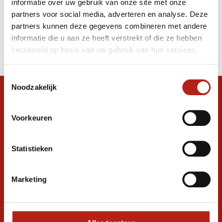
informatie over uw gebruik van onze site met onze
kopen
partners voor social media, adverteren en analyse. Deze
partners kunnen deze gegevens combineren met andere
Producten
informatie die u aan ze heeft verstrekt of die ze hebben
Filter
verzameld op basis van uw gebruik van hun services.
Sorteren op
Toestemmingsselectie
Noodzakelijk
Snel antwoord op je vraag?
Stel je vraag in de chat, en we helpen je
Voorkeuren
graag verder. 24/7
Volg ons
Statistieken
Marketing
Ontvang de nieuwste aanbiedingen en
promoties
Inschrijven voor