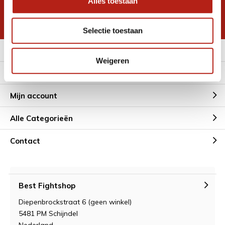
Alles toestaan
korting
* Lees hier de wettelijke beperkingen
Selectie toestaan
Meer informatie
Weigeren
Klantenservice
Mijn account
Alle Categorieën
Contact
Best Fightshop
Diepenbrockstraat 6 (geen winkel)
5481 PM Schijndel