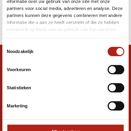
informatie over uw gebruik van onze site met onze
sleutelhanger bedrukken
partners voor social media, adverteren en analyse. Deze
partners kunnen deze gegevens combineren met andere
Producten
informatie die u aan ze heeft verstrekt of die ze hebben
Filter
verzameld op basis van uw gebruik van hun services.
Sorteren op
Toestemmingsselectie
Noodzakelijk
Snel antwoord op je vraag?
Stel je vraag in de chat, en we helpen je
Voorkeuren
graag verder. 24/7
Volg ons
Statistieken
Marketing
Ontvang de nieuwste aanbiedingen en
promoties
Inschrijven voor