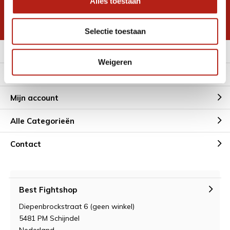
Alles toestaan
korting
* Lees hier de wettelijke beperkingen
Selectie toestaan
Meer informatie
Weigeren
Klantenservice
Mijn account
Alle Categorieën
Contact
Best Fightshop
Diepenbrockstraat 6 (geen winkel)
5481 PM Schijndel