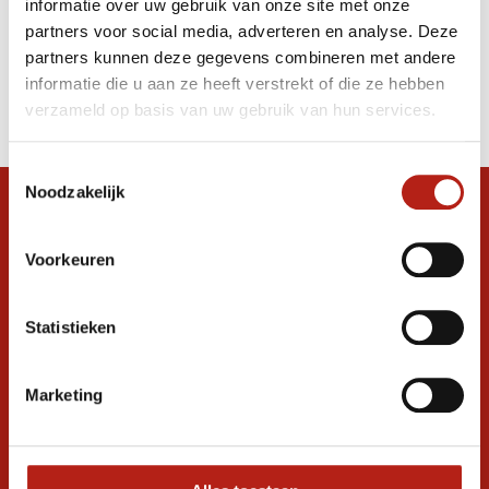
informatie over uw gebruik van onze site met onze
kopen
partners voor social media, adverteren en analyse. Deze
partners kunnen deze gegevens combineren met andere
Producten
informatie die u aan ze heeft verstrekt of die ze hebben
Filter
verzameld op basis van uw gebruik van hun services.
Sorteren op
Toestemmingsselectie
Noodzakelijk
Snel antwoord op je vraag?
Stel je vraag in de chat, en we helpen je
Voorkeuren
graag verder. 24/7
Volg ons
Statistieken
Marketing
Ontvang de nieuwste aanbiedingen en
promoties
Inschrijven voor