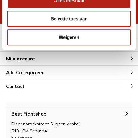
Alles toestaan
korting
* Lees hier de wettelijke beperkingen
Selectie toestaan
Meer informatie
Weigeren
Klantenservice
Mijn account
Alle Categorieën
Contact
Best Fightshop
Diepenbrockstraat 6 (geen winkel)
5481 PM Schijndel