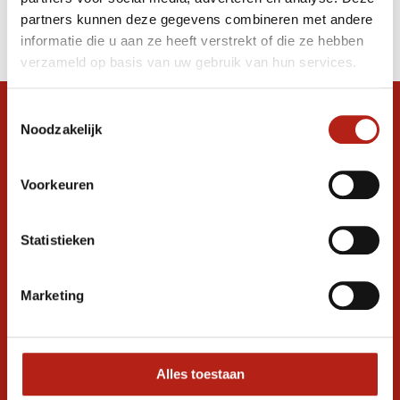
Producten
partners kunnen deze gegevens combineren met andere
Filter
informatie die u aan ze heeft verstrekt of die ze hebben
Sorteren op
verzameld op basis van uw gebruik van hun services.
Toestemmingsselectie
Snel antwoord op je vraag?
Noodzakelijk
Stel je vraag in de chat, en we helpen je
graag verder. 24/7
Voorkeuren
Volg ons
Statistieken
Ontvang de nieuwste aanbiedingen en
Marketing
promoties
Inschrijven voor
korting
Alles toestaan
* Lees hier de wettelijke beperkingen