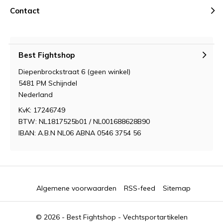
Contact
Best Fightshop
Diepenbrockstraat 6 (geen winkel)
5481 PM Schijndel
Nederland
KvK: 17246749
BTW: NL1817525b01 / NL001688628B90
IBAN: A.B.N NL06 ABNA 0546 3754 56
Algemene voorwaarden
RSS-feed
Sitemap
© 2026 -
Best Fightshop - Vechtsportartikelen