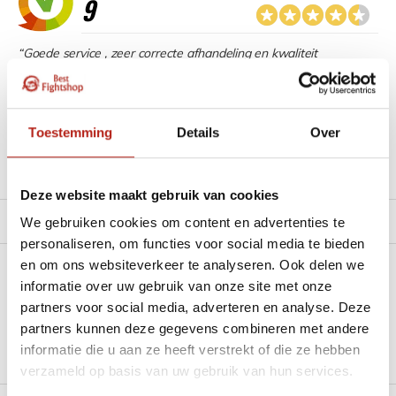
9
“Goede service , zeer correcte afhandeling en kwaliteit
materiaal.”
Beschikbaar in de volgende varianten:
Toestemming
Details
Over
Productomschrijving
Deze website maakt gebruik van cookies
Product tags
We gebruiken cookies om content en advertenties te
personaliseren, om functies voor social media te bieden
en om ons websiteverkeer te analyseren. Ook delen we
Heb je een vraag over dit product?
informatie over uw gebruik van onze site met onze
partners voor social media, adverteren en analyse. Deze
Stel je vraag in de Chat voor een snel antwoord 24/7
partners kunnen deze gegevens combineren met andere
informatie die u aan ze heeft verstrekt of die ze hebben
Groot aantal nodig?
verzameld op basis van uw gebruik van hun services.
Stel je vraag