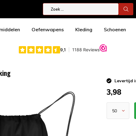
smiddelen
Oefenwapens
Kleding
Schoenen
king
Levertijd 
3,98