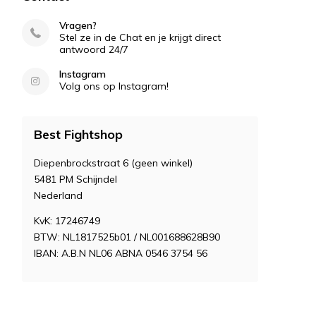
Vragen?
Stel ze in de Chat en je krijgt direct
antwoord 24/7
Instagram
Volg ons op Instagram!
Best Fightshop
Diepenbrockstraat 6 (geen winkel)
5481 PM Schijndel
Nederland
KvK: 17246749
BTW: NL1817525b01 / NL001688628B90
IBAN: A.B.N NL06 ABNA 0546 3754 56