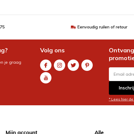
€75
Eenvoudig ruilen of retour
ag?
Volg ons
Ontvang 
promoti
en je graag
Inschri
* Lees hier de
Mijn account
Alle