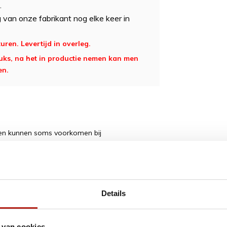
.
an onze fabrikant nog elke keer in
ren. Levertijd in overleg.
tuks, na het in productie nemen kan men
en.
ngen kunnen soms voorkomen bij
hankelijk van hun, en proberen z.s.m te
Details
 van cookies