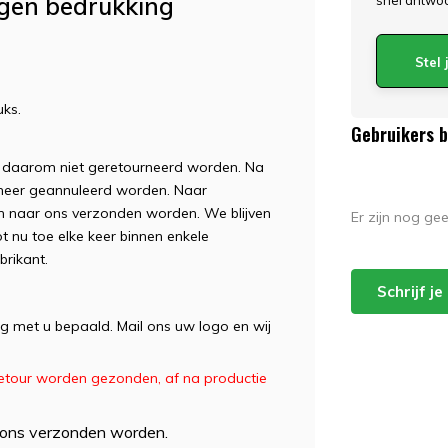
igen bedrukking
snel antwo
Stel
uks.
Gebruikers 
 daarom niet geretourneerd worden. Na
meer geannuleerd worden. Naar
n naar ons verzonden worden. We blijven
Er zijn nog ge
t nu toe elke keer binnen enkele
rikant.
Schrijf j
eg met u bepaald. Mail ons uw logo en wij
etour worden gezonden, af na productie
 ons verzonden worden.