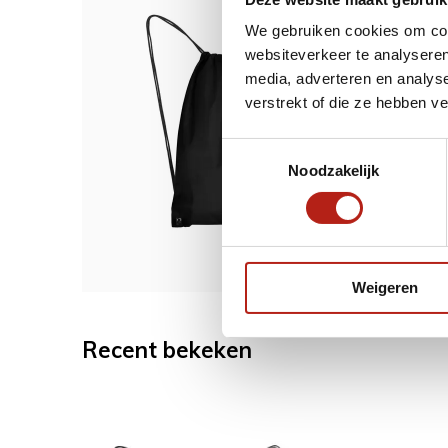
Dit w
We gebruiken cookies om cont
websiteverkeer te analyseren
Draag
media, adverteren en analys
bedru
verstrekt of die ze hebben v
Toestemmingsselectie
Noodzakelijk
3,98
Weigeren
Recent bekeken