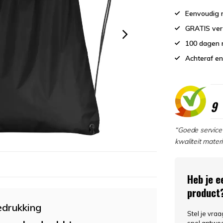
Eenvoudig r
GRATIS ver
100 dagen 
Achteraf en
9
“Goede service 
kwaliteit materi
Heb je e
product
edrukking
Stel je vra