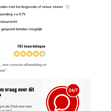
uilen met kortingscode of retour sturen
zending v.a €75
retourrecht
 gespreid betalen mogelijk
1151 beoordelingen
, zeer correcte afhandeling en
aal.”
en vraag over dit
?
ag in de Chat voor een