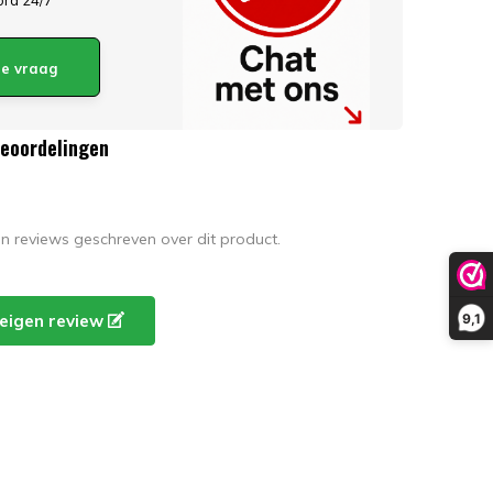
ord 24/7
 je vraag
beoordelingen
en reviews geschreven over dit product.
9,1
e eigen review