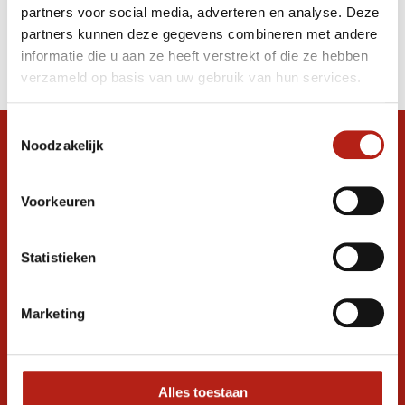
partners voor social media, adverteren en analyse. Deze
Producten
partners kunnen deze gegevens combineren met andere
informatie die u aan ze heeft verstrekt of die ze hebben
Filter
verzameld op basis van uw gebruik van hun services.
Sorteren op
Toestemmingsselectie
Noodzakelijk
Snel antwoord op je vraag?
Stel je vraag in de chat, en we helpen je
graag verder. 24/7
Voorkeuren
Volg ons
Statistieken
Marketing
Ontvang de nieuwste aanbiedingen en
promoties
Inschrijven voor
korting
Alles toestaan