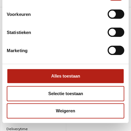
Voorkeuren
Recent bekeken
Statistieken
SALE
-45%
Marketing
Alles toestaan
Selectie toestaan
Yawara. houten wapen
Weigeren
Deliverytime