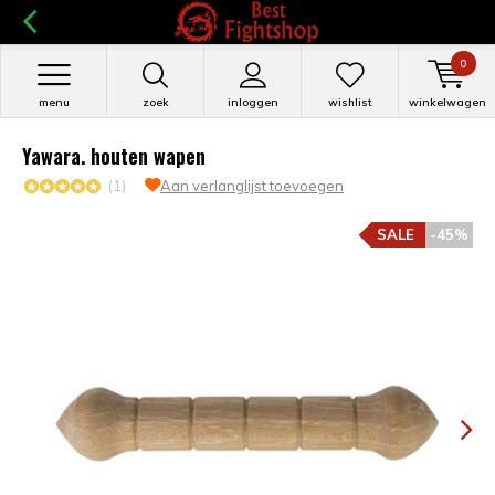
0
menu
zoek
inloggen
wishlist
winkelwagen
Yawara. houten wapen
(1)
Aan verlanglijst toevoegen
SALE
-45%