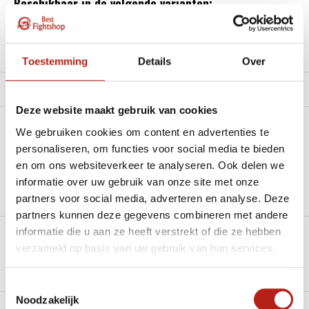
Beschikbaar in de volgende varianten:
Productomschrijving
Toestemming
Details
Over
Product tags
Deze website maakt gebruik van cookies
Heb je een vraag over dit product?
We gebruiken cookies om content en advertenties te
personaliseren, om functies voor social media te bieden
Stel je vraag in de Chat voor een snel antwoord 24/7
en om ons websiteverkeer te analyseren. Ook delen we
informatie over uw gebruik van onze site met onze
Groot aantal nodig?
partners voor social media, adverteren en analyse. Deze
Stel je vraag
partners kunnen deze gegevens combineren met andere
informatie die u aan ze heeft verstrekt of die ze hebben
Klik hier om een offerte aan te vragen
verzameld op basis van uw gebruik van hun services.
Reviews
Toestemmingsselectie
Noodzakelijk
Levering en retour