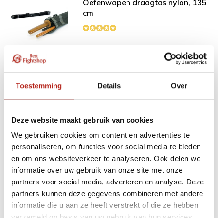
Oefenwapen draagtas nylon, 135
cm
Combinatie DEAL% -Kung
Toestemming
Details
Over
TIP!
fu zwaard met opbergtas
Oefenwapen draagtas nylon, 135 cm
Deze website maakt gebruik van cookies
65,98
We gebruiken cookies om content en advertenties te
Normaal:
8,25
Je bespaart:
(14% Korting)
personaliseren, om functies voor social media te bieden
en om ons websiteverkeer te analyseren. Ook delen we
Totaalbedrag:
57,73
informatie over uw gebruik van onze site met onze
Deze variant niet op voorraad
partners voor social media, adverteren en analyse. Deze
partners kunnen deze gegevens combineren met andere
informatie die u aan ze heeft verstrekt of die ze hebben
verzameld op basis van uw gebruik van hun services.