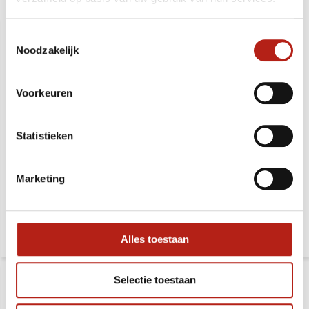
Aanbevolen voor u
Toestemmingsselectie
Noodzakelijk
Voorkeuren
Statistieken
Tai Chi - Kung Fu zwaard
Oefenwapen draagtas
(DAO) ca 82 cm
nylon, 135 cm
Marketing
Deliverytime
Deliverytime
31,99
32,99
37,99
39,99
Alles toestaan
Selectie toestaan