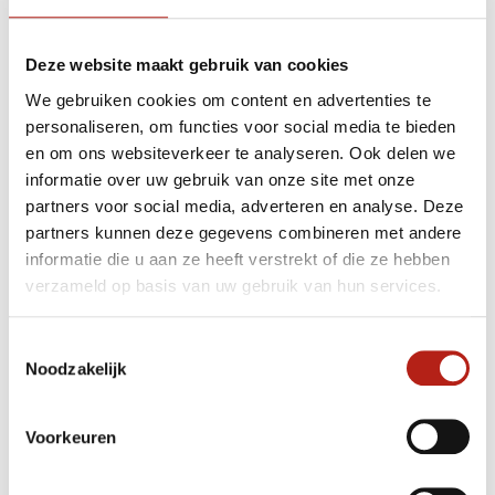
Eenvoudig ruilen met kortingscode of retour sturen
GRATIS verzending v.a €75
Deze website maakt gebruik van cookies
100 dagen retourrecht
We gebruiken cookies om content en advertenties te
Achteraf en gespreid betalen mogelijk
personaliseren, om functies voor social media te bieden
en om ons websiteverkeer te analyseren. Ook delen we
informatie over uw gebruik van onze site met onze
partners voor social media, adverteren en analyse. Deze
1151 beoordelingen
partners kunnen deze gegevens combineren met andere
9
informatie die u aan ze heeft verstrekt of die ze hebben
verzameld op basis van uw gebruik van hun services.
“Goede service , zeer correcte afhandeling en kwaliteit
materiaal.”
Toestemmingsselectie
Noodzakelijk
Beschikbaar in de volgende varianten:
Voorkeuren
Productomschrijving