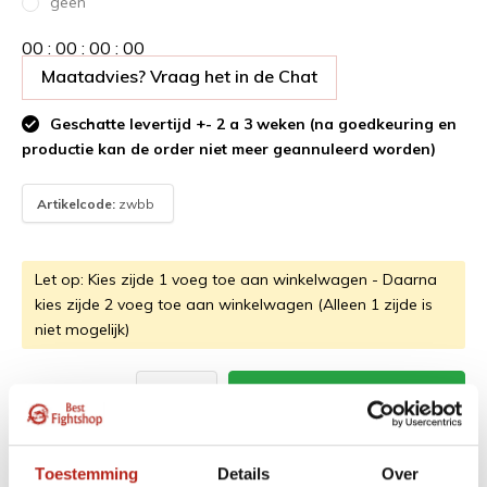
geen
0
0
:
0
0
:
0
0
:
0
0
Maatadvies? Vraag het in de Chat
Geschatte levertijd +- 2 a 3 weken (na goedkeuring en
productie kan de order niet meer geannuleerd worden)
Artikelcode:
zwbb
Let op: Kies zijde 1 voeg toe aan winkelwagen - Daarna
kies zijde 2 voeg toe aan winkelwagen (Alleen 1 zijde is
niet mogelijk)
37,50
Betaal direct, achteraf of gespreid
Toestemming
Details
Over