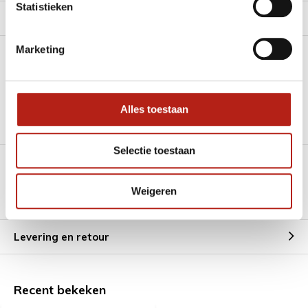
Statistieken
Product tags
Marketing
Heb je een vraag over dit product?
Stel je vraag in de Chat voor een snel antwoord 24/7
Alles toestaan
Groot aantal nodig?
Stel je vraag
Selectie toestaan
Klik hier om een offerte aan te vragen
Weigeren
Reviews
Levering en retour
Recent bekeken