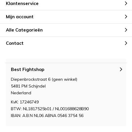
Klantenservice
Mijn account
Alle Categorieën
Contact
Best Fightshop
Diepenbrockstraat 6 (geen winkel)
5481 PM Schijndel
Nederland
KvK: 17246749
BTW: NL1817525b01 / NL001688628B90
IBAN: A.B.N NL06 ABNA 0546 3754 56