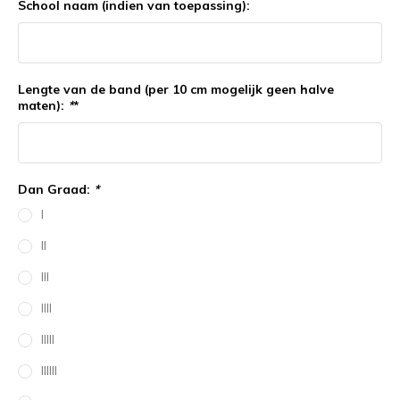
School naam (indien van toepassing):
Lengte van de band (per 10 cm mogelijk geen halve
maten):
*
*
Dan Graad:
*
I
II
III
IIII
IIIII
IIIIII