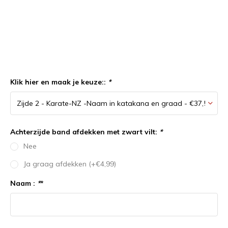
Klik hier en maak je keuze::
*
Achterzijde band afdekken met zwart vilt:
*
Nee
Ja graag afdekken (+€4,99)
Naam :
*
*