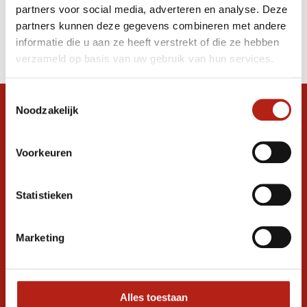
partners voor social media, adverteren en analyse. Deze
Producten
partners kunnen deze gegevens combineren met andere
informatie die u aan ze heeft verstrekt of die ze hebben
Filter
verzameld op basis van uw gebruik van hun services.
Sorteren op
Toestemmingsselectie
Noodzakelijk
Snel antwoord op je vraag?
Stel je vraag in de chat, en we helpen je
graag verder. 24/7
Voorkeuren
Volg ons
Statistieken
Marketing
Ontvang de nieuwste aanbiedingen en
promoties
Inschrijven voor
korting
Alles toestaan