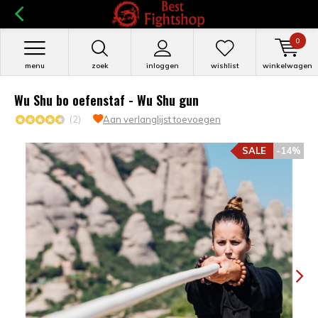
0
menu
zoek
inloggen
wishlist
winkelwagen
Wu Shu bo oefenstaf - Wu Shu gun
(2)
Aan verlanglijst toevoegen
SALE
-14%