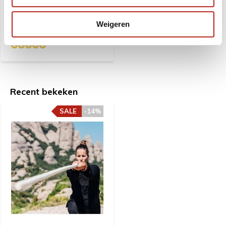
bestelling binnen enkele
werkdagen.
Weigeren
43,99
50,99
Recent bekeken
SALE
-14%