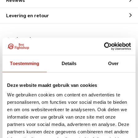
Reviews
Levering en retour
Aanbevolen voor u
Toestemming
Details
Over
Deze website maakt gebruik van cookies
We gebruiken cookies om content en advertenties te
Luxe Bo rattan (skin) ca.
Oefenwapen tas nylon,
personaliseren, om functies voor social media te bieden
182 cm 730 gram.
185 cm
en om ons websiteverkeer te analyseren. Ook delen we
informatie over uw gebruik van onze site met onze
partners voor social media, adverteren en analyse. Deze
Pre-order - Levering in de
Krijg een seintje wanneer
maand September
leverbaar, of bekijk een andere
partners kunnen deze gegevens combineren met andere
variant