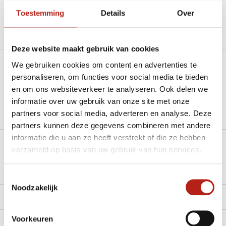
Productomschrijving
Toestemming
Details
Over
Product tags
Deze website maakt gebruik van cookies
We gebruiken cookies om content en advertenties te
Heb je een vraag over dit product?
personaliseren, om functies voor social media te bieden
en om ons websiteverkeer te analyseren. Ook delen we
Stel je vraag in de Chat voor een snel antwoord 24/7
informatie over uw gebruik van onze site met onze
Groot aantal nodig?
partners voor social media, adverteren en analyse. Deze
Stel je vraag
partners kunnen deze gegevens combineren met andere
informatie die u aan ze heeft verstrekt of die ze hebben
verzameld op basis van uw gebruik van hun services.
Klik hier om een offerte aan te vragen
Reviews
Toestemmingsselectie
Noodzakelijk
Levering en retour
Voorkeuren