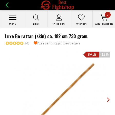
0
menu
zoek
inloggen
wishlist
winkelwagen
Luxe Bo rattan (skin) ca. 182 cm 730 gram.
(4)
Aan verlanglijst toevoegen
SALE
-12%