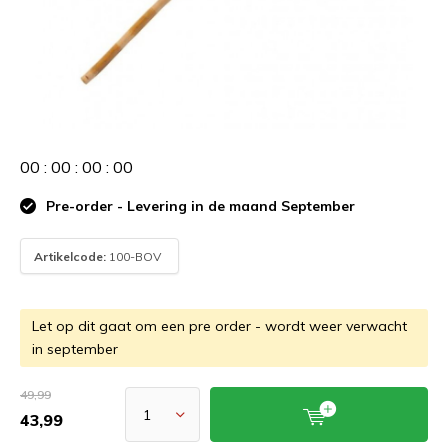
0
0
:
0
0
:
0
0
:
0
0
Pre-order - Levering in de maand September
Artikelcode:
100-BOV
Let op dit gaat om een pre order - wordt weer verwacht
in september
49,99
43,99