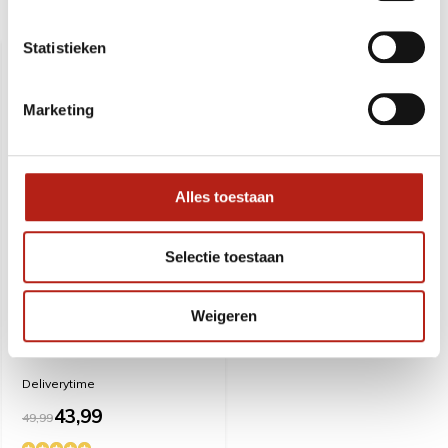
Recent bekeken
Statistieken
SALE
-12%
Marketing
Alles toestaan
Selectie toestaan
Luxe Bo rattan (skin) ca.
Weigeren
182 cm 730 gram.
Deliverytime
43,99
49,99