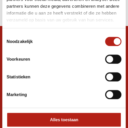
Producten
partners kunnen deze gegevens combineren met andere
Filter
informatie die u aan ze heeft verstrekt of die ze hebben
Sorteren op
verzameld op basis van uw gebruik van hun services.
Toestemmingsselectie
Snel antwoord op je vraag?
Noodzakelijk
Stel je vraag in de chat, en we helpen je
graag verder. 24/7
Voorkeuren
Volg ons
Statistieken
Ontvang de nieuwste aanbiedingen en
Marketing
promoties
Inschrijven voor
korting
Alles toestaan
* Lees hier de wettelijke beperkingen