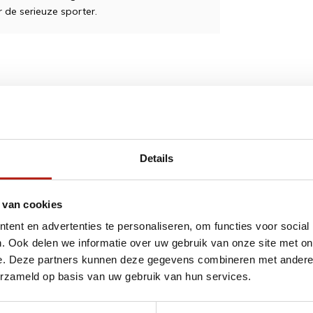
de serieuze sporter.
ngen kunnen soms voorkomen bij
hankelijk van hun, en proberen z.s.m te
Details
 van cookies
ent en advertenties te personaliseren, om functies voor social
eersteklas vakmanschap
(2)
. Ook delen we informatie over uw gebruik van onze site met on
e. Deze partners kunnen deze gegevens combineren met andere i
Maat LL
(1)
erzameld op basis van uw gebruik van hun services.
sterke klembescherming
(1)