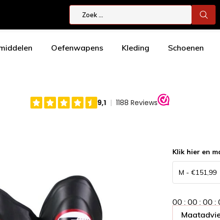
smiddelen
Oefenwapens
Kleding
Schoenen
Klik hier en m
0
0
:
0
0
:
0
0
:
Maatadvie