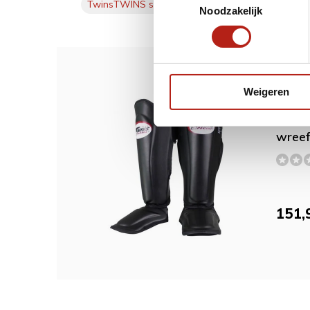
TwinsTWINS scheen- wreefbeschermer
(1)
Noodzakelijk
Dit w
Weigeren
TWIN
wree
151,