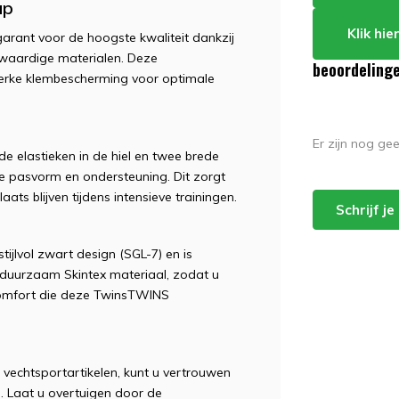
ap
Klik hi
rant voor de hoogste kwaliteit dankzij
waardige materialen. Deze
beoordeling
rke klembescherming voor optimale
Er zijn nog ge
e elastieken in de hiel en twee brede
e pasvorm en ondersteuning. Dit zorgt
ts blijven tijdens intensieve trainingen.
Schrijf j
ijlvol zwart design (SGL-7) en is
 duurzaam Skintex materiaal, zodat u
comfort die deze TwinsTWINS
 vechtsportartikelen, kunt u vertrouwen
. Laat u overtuigen door de