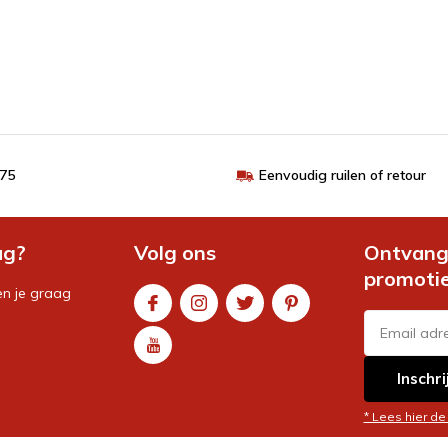
€75
Eenvoudig ruilen of retour
ag?
Volg ons
Ontvang 
promoti
en je graag
Inschri
* Lees hier de