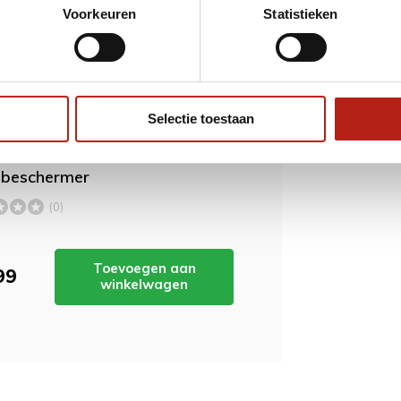
Voorkeuren
Statistieken
ordt 'm!
Selectie toestaan
S scheen-
fbeschermer
(0)
Toevoegen aan
99
winkelwagen