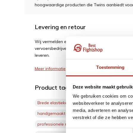
hoogwaardige producten die Twins aanbiedt voor 
Levering en retour
Wij vermelden een geschatte levertijd. Vertragi
vervoersbedrijven of leveranciers. Wij zijn soms af
leveren.
Toestemming
Meer informatie
Product tags
Deze website maakt gebruik
We gebruiken cookies om cont
Brede elastieken
(1)
brede klittenbanden
(1)
websiteverkeer te analyseren
media, adverteren en analys
handgemaakt
(4)
hoogwaardige kwaliteit
(1)
verstrekt of die ze hebben v
professionele merkproducten
(1)
Skintex
(3)
Toestemmingsselectie