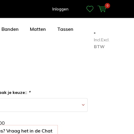
0
Inloggen
Banden
Matten
Tassen
Incl.
Excl.
BTW
aak je keuze::
*
0
0
s? Vraag het in de Chat